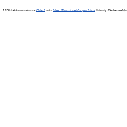
A REAL-I alkalmazott szoftvere az
EPrints 3
, amit a
School of Electronics and Computer Science
, University of Southampton fejles