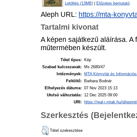
Letöltés (13MB)
|
Előzetes bemutató
Aleph URL:
https://mta-konyvt
Tartalmi kivonat
A képen sajátkezű aláírása. A fe
műtermében készült.
Tétel típus:
Kép
Szabad kulcsszavak:
Ms 2680/47
Intézmények:
MTA Könyvtár és Információs
Feltöltő:
Barbara Bodnár
Elhelyezés dátuma:
07 Nov 2023 15:13
Utolsó változtatás:
12 Dec 2025 09:00
URI:
https://real-i.mtak.hu/id/eprin
Szerkesztés (Bejelentk
Tétel szekesztése