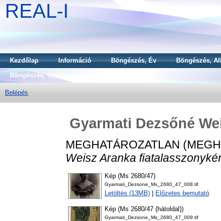
REAL-I
Kezdőlap
Információ
Böngészés, Év
Böngészés, Al
Böngészés, Gyűjtemény
Belépés
Gyarmati Dezsőné Wei
MEGHATÁROZATLAN (MEGH
Weisz Aranka fiatalasszonykén
Kép (Ms 2680/47)
Gyarmati_Dezsone_Ms_2680_47_008.tif
Letöltés (13MB)
|
Előzetes bemutató
Kép (Ms 2680/47 (hátoldal))
Gyarmati_Dezsone_Ms_2680_47_009.tif