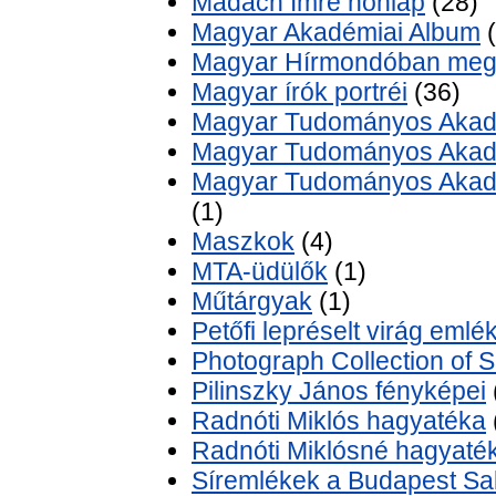
Madách Imre honlap
(28)
Magyar Akadémiai Album
(
Magyar Hírmondóban megj
Magyar írók portréi
(36)
Magyar Tudományos Akadé
Magyar Tudományos Akadé
Magyar Tudományos Akadém
(1)
Maszkok
(4)
MTA-üdülők
(1)
Műtárgyak
(1)
Petőfi lepréselt virág emlé
Photograph Collection of Si
Pilinszky János fényképei
Radnóti Miklós hagyatéka
Radnóti Miklósné hagyaté
Síremlékek a Budapest Salg