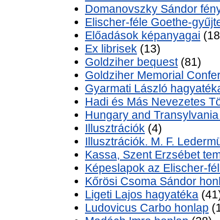
Domanovszky Sándor fén
Elischer-féle Goethe-gyűj
Előadások képanyagai
(18
Ex librisek
(13)
Goldziher bequest
(81)
Goldziher Memorial Confer
Gyarmati László hagyaték
Hadi és Más Nevezetes Tö
Hungary and Transylvania kö
Illusztrációk
(4)
Illusztrációk. M. F. Ledermül
Kassa, Szent Erzsébet te
Képeslapok az Elischer-f
Kőrösi Csoma Sándor hon
Ligeti Lajos hagyatéka
(41
Ludovicus Carbo honlap
(