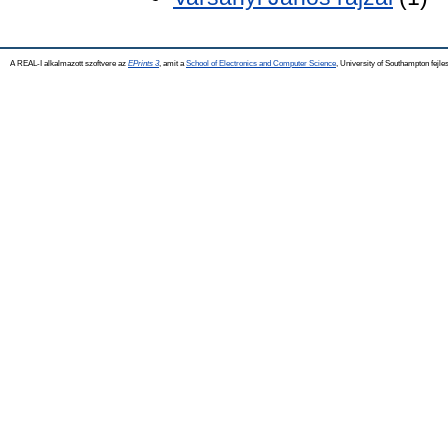
A REAL-I alkalmazott szoftvere az
EPrints 3
, amit a
School of Electronics and Computer Science
, University of Southampton fejles