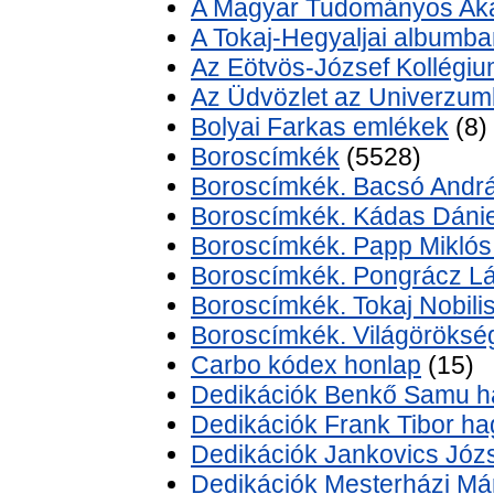
A Magyar Tudományos Aka
A Tokaj-Hegyaljai albumban
Az Eötvös-József Kollégiu
Az Üdvözlet az Univerzumbó
Bolyai Farkas emlékek
(8)
Boroscímkék
(5528)
Boroscímkék. Bacsó Andr
Boroscímkék. Kádas Dánie
Boroscímkék. Papp Miklós
Boroscímkék. Pongrácz L
Boroscímkék. Tokaj Nobil
Boroscímkék. Világöröks
Carbo kódex honlap
(15)
Dedikációk Benkő Samu h
Dedikációk Frank Tibor ha
Dedikációk Jankovics Józ
Dedikációk Mesterházi Má