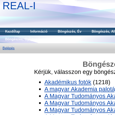
REAL-I
Kezdőlap
Információ
Böngészés, Év
Böngészés, Al
Böngészés, Gyűjtemény
Belépés
Böngész
Kérjük, válasszon egy böngészé
Akadémikus fotók
(1218)
A magyar Akademia palotáj
A Magyar Tudományos Aka
A Magyar Tudományos Aka
A Magyar Tudományos Akad