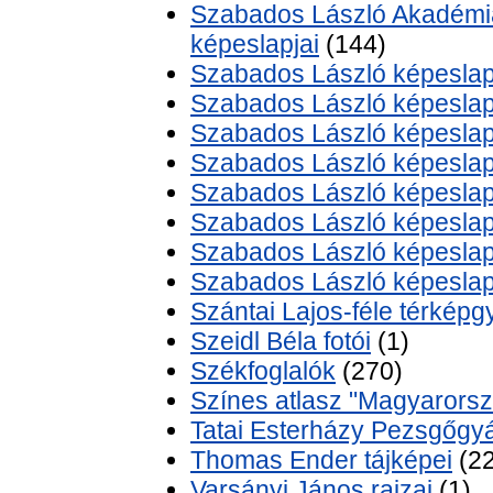
Szabados László Akadémiá
képeslapjai
(144)
Szabados László képeslap
Szabados László képeslapja
Szabados László képeslapj
Szabados László képeslapja
Szabados László képeslap
Szabados László képeslap
Szabados László képeslap
Szabados László képeslap
Szántai Lajos-féle térkép
Szeidl Béla fotói
(1)
Székfoglalók
(270)
Színes atlasz "Magyarorszá
Tatai Esterházy Pezsgőgy
Thomas Ender tájképei
(22
Varsányi János rajzai
(1)