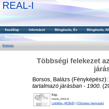
REAL-I
Kezdőlap
Információ
Böngészés, Év
Böngészés, Al
Böngészés, Gyűjtemény
Belépés
Többségi felekezet az
járá
Borsos, Balázs
(Fényképész)
tartalmazó járásban - 1900.
(2
Kép
mtanki_2004.tif
Letöltés (403kB)
|
Előzetes bemutató