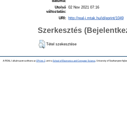
dátuma:
Utolsó
02 Nov 2021 07:16
változtatás:
URI:
http://real-i.mtak.hu/id/eprint/1049
Szerkesztés (Bejelentk
Tétel szekesztése
A REAL-I alkalmazott szoftvere az
EPrints 3
, amit a
School of Electronics and Computer Science
, University of Southampton fejles