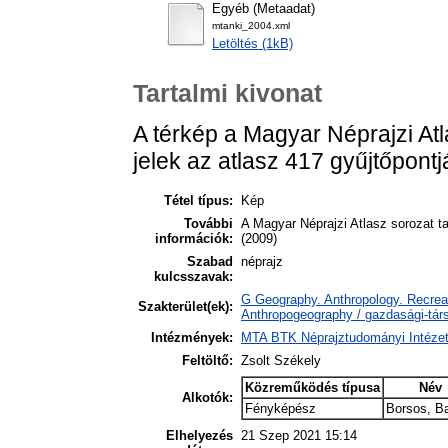
Egyéb (Metaadat)
mtanki_2004.xml
Letöltés (1kB)
Tartalmi kivonat
A térkép a Magyar Néprajzi Atla
jelek az atlasz 417 gyűjtőpont
Tétel típus:
Kép
További
A Magyar Néprajzi Atlasz sorozat ta
információk:
(2009)
Szabad
néprajz
kulcsszavak:
G Geography. Anthropology. Recreat
Szakterület(ek):
Anthropogeography / gazdasági-társ
Intézmények:
MTA BTK Néprajztudományi Intézet
Feltöltő:
Zsolt Székely
Közreműködés típusa
Név
Alkotók:
Fényképész
Borsos, B
Elhelyezés
21 Szep 2021 15:14