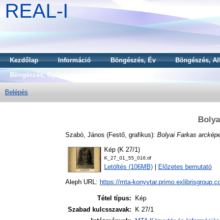
REAL-I
Kezdőlap
Információ
Böngészés, Év
Böngészés, Al
Böngészés, Gyűjtemény
Belépés
Bolya
Szabó, János
(Festő, grafikus):
Bolyai Farkas arcképe
Kép (K 27/1)
K_27_01_55_016.tif
Letöltés (106MB)
|
Előzetes bemutató
Aleph URL:
https://mta-konyvtar.primo.exlibrisgroup.
Tétel típus:
Kép
Szabad kulcsszavak:
K 27/1