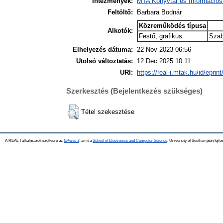
Intézmények:
MTA Könyvtár és Információs
Feltöltő:
Barbara Bodnár
Közreműködés típusa
Alkotók:
Festő, grafikus
Szab
Elhelyezés dátuma:
22 Nov 2023 06:56
Utolsó változtatás:
12 Dec 2025 10:11
URI:
https://real-i.mtak.hu/id/eprin
Szerkesztés (Bejelentkezés szükséges)
Tétel szekesztése
A REAL-I alkalmazott szoftvere az
EPrints 3
, amit a
School of Electronics and Computer Science
, University of Southampton fejles