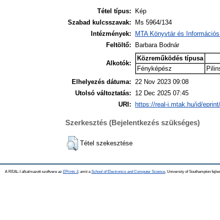
Tétel típus:
Kép
Szabad kulcsszavak:
Ms 5964/134
Intézmények:
MTA Könyvtár és Információs
Feltöltő:
Barbara Bodnár
Közreműködés típusa
Alkotók:
Fényképész
Pili
Elhelyezés dátuma:
22 Nov 2023 09:08
Utolsó változtatás:
12 Dec 2025 07:45
URI:
https://real-i.mtak.hu/id/eprint
Szerkesztés (Bejelentkezés szükséges)
Tétel szekesztése
A REAL-I alkalmazott szoftvere az
EPrints 3
, amit a
School of Electronics and Computer Science
, University of Southampton fejles