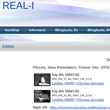
REAL-I
Kezdőlap
Információ
Böngészés, Év
Böngészés, Al
Böngészés, Gyűjtemény
Belépés
S
Pilinszky, János
(Fényképész):
Scherrer Jutta.
(1970)
Kép (Ms 5964/134)
MTA_KIK_Kt_Ms_5964_134_03.tif
Letöltés (84MB)
|
Előzetes bemutató
Kép (Ms 5964/134)
MTA_KIK_Kt_Ms_5964_134_13.tif
Letöltés (84MB)
|
Előzetes bemutató
Aleph URL:
https://mta-konyvtar.primo.exlibrisgroup.