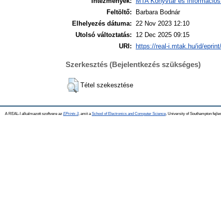
Intézmények:
MTA Könyvtár és Információs
Feltöltő:
Barbara Bodnár
Elhelyezés dátuma:
22 Nov 2023 12:10
Utolsó változtatás:
12 Dec 2025 09:15
URI:
https://real-i.mtak.hu/id/eprin
Szerkesztés (Bejelentkezés szükséges)
Tétel szekesztése
A REAL-I alkalmazott szoftvere az
EPrints 3
, amit a
School of Electronics and Computer Science
, University of Southampton fejles