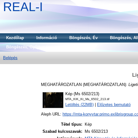
REAL-I
Kezdőlap
Információ
Böngészés, Év
Böngészés, Al
Böngészés, Gyűjtemény
Belépés
Li
MEGHATÁROZATLAN (MEGHATÁROZATLAN):
Liget
Kép (Ms 6502/213)
MTA_KIK_Kt_Ms_6502_213.tif
Letöltés (22MB)
|
Előzetes bemutató
Aleph URL:
https://mta-konyvtar.primo.exlibrisgroup.
Tétel típus:
Kép
Szabad kulcsszavak:
Ms 6502/213