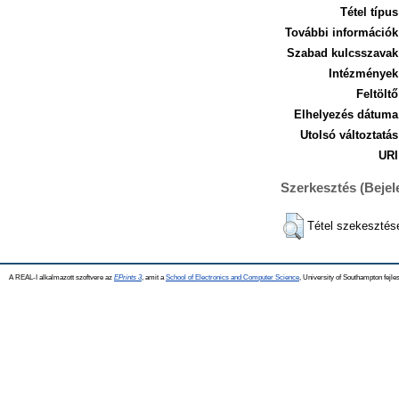
Tétel típus
További információk
Szabad kulcsszavak
Intézmények
Feltöltő
Elhelyezés dátuma
Utolsó változtatás
URI
Szerkesztés (Beje
Tétel szekesztés
A REAL-I alkalmazott szoftvere az
EPrints 3
, amit a
School of Electronics and Computer Science
, University of Southampton fejles