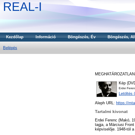
REAL-I
Kezdőlap
Információ
Böngészés, Év
Böngészés, Al
Belépés
MEGHATÁROZATLAN
Kép (DVD
Erdei Feren
Letöltés
Aleph URL:
https://mt
Tartalmi kivonat
Erdei Ferenc (Makó, 19
tagja, a Márciusi Fron
képviselője. 1948-tól 