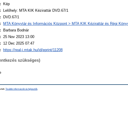
:
Kép
:
Lelőhely: MTA KIK Kézirattár DVD.67/1
:
DVD.67/1
:
MTA Könyvtár és Információs Központ > MTA KIK Kézirattár és Régi Kön
:
Barbara Bodnár
:
25 Nov 2023 13:00
:
12 Dec 2025 07:47
:
https://real-i.mtak.hu/id/eprint/11208
lentkezés szükséges)
e
ztett.
További információk és fejlesztők
.