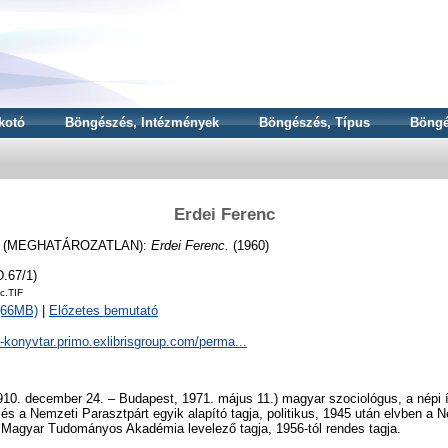
kotó
Böngészés, Intézmények
Böngészés, Típus
Böngé
Erdei Ferenc
 (MEGHATÁROZATLAN):
Erdei Ferenc.
(1960)
.67/1)
c.TIF
 (66MB)
|
Előzetes bemutató
a-konyvtar.primo.exlibrisgroup.com/perma...
10. december 24. – Budapest, 1971. május 11.) magyar szociológus, a népi í
t és a Nemzeti Parasztpárt egyik alapító tagja, politikus, 1945 után elvben a 
a Magyar Tudományos Akadémia levelező tagja, 1956-tól rendes tagja.