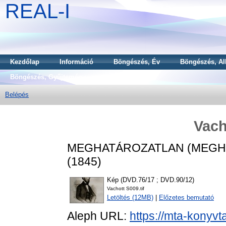
REAL-I
Kezdőlap
Információ
Böngészés, Év
Böngészés, Al
Böngészés, Gyűjtemény
Belépés
Vach
MEGHATÁROZATLAN (MEGH
(1845)
Kép (DVD.76/17 ; DVD.90/12)
Vachott S009.tif
Letöltés (12MB)
|
Előzetes bemutató
Aleph URL:
https://mta-konyvt