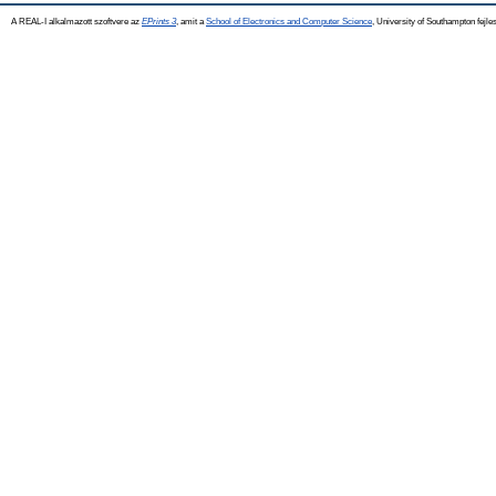
A REAL-I alkalmazott szoftvere az
EPrints 3
, amit a
School of Electronics and Computer Science
, University of Southampton fejles