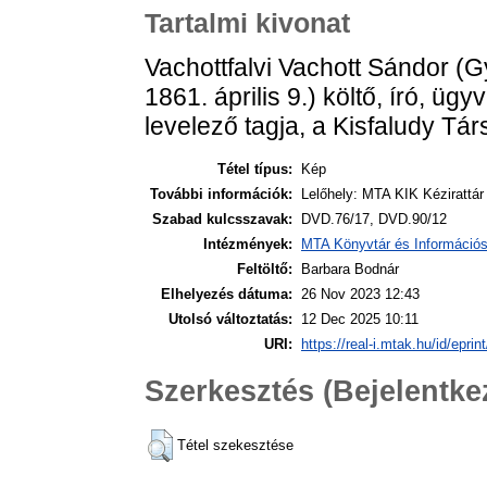
Tartalmi kivonat
Vachottfalvi Vachott Sándor (
1861. április 9.) költő, író,
levelező tagja, a Kisfaludy Tá
Tétel típus:
Kép
További információk:
Lelőhely: MTA KIK Kézirattá
Szabad kulcsszavak:
DVD.76/17, DVD.90/12
Intézmények:
MTA Könyvtár és Információ
Feltöltő:
Barbara Bodnár
Elhelyezés dátuma:
26 Nov 2023 12:43
Utolsó változtatás:
12 Dec 2025 10:11
URI:
https://real-i.mtak.hu/id/eprin
Szerkesztés (Bejelentk
Tétel szekesztése