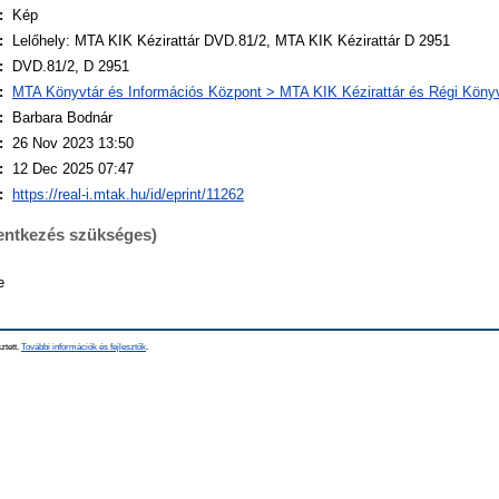
:
Kép
:
Lelőhely: MTA KIK Kézirattár DVD.81/2, MTA KIK Kézirattár D 2951
:
DVD.81/2, D 2951
:
MTA Könyvtár és Információs Központ > MTA KIK Kézirattár és Régi Kön
:
Barbara Bodnár
:
26 Nov 2023 13:50
:
12 Dec 2025 07:47
:
https://real-i.mtak.hu/id/eprint/11262
lentkezés szükséges)
e
ztett.
További információk és fejlesztők
.