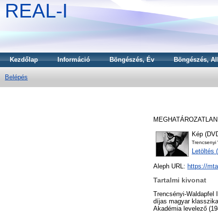
REAL-I
Kezdőlap
Információ
Böngészés, Év
Böngészés, Al
Belépés
MEGHATÁROZATLAN
Kép (DVD
Trencsenyi
Letöltés
Aleph URL:
https://mt
Tartalmi kivonat
Trencsényi-Waldapfel I
díjas magyar klasszika
Akadémia levelező (194