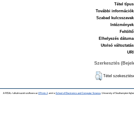
Tétel típus
További információk
Szabad kulcsszavak
Intézmények
Feltöltő
Elhelyezés dátuma
Utolsó változtatás
URI
Szerkesztés (Beje
Tétel szekesztés
A REAL-I alkalmazott szoftvere az
EPrints 3
, amit a
School of Electronics and Computer Science
, University of Southampton fejles