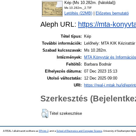
Kép (Ms 10.282m. (hátoldal))
Ms 10.282m._2.TIF
Letöltés (22MB)
|
Előzetes bemutató
Aleph URL:
https://mta-konyvt
Tétel típus:
Kép
További információk:
Lelőhely: MTA KIK Kézirattá
Szabad kulcsszavak:
Ms 10.282m.
Intézmények:
MTA Könyvtár és Információ
Feltöltő:
Barbara Bodnár
Elhelyezés dátuma:
07 Dec 2023 15:13
Utolsó változtatás:
12 Dec 2025 09:00
URI:
https://real-i.mtak.hu/id/eprin
Szerkesztés (Bejelentk
Tétel szekesztése
A REAL-I alkalmazott szoftvere az
EPrints 3
, amit a
School of Electronics and Computer Science
, University of Southampton fejles