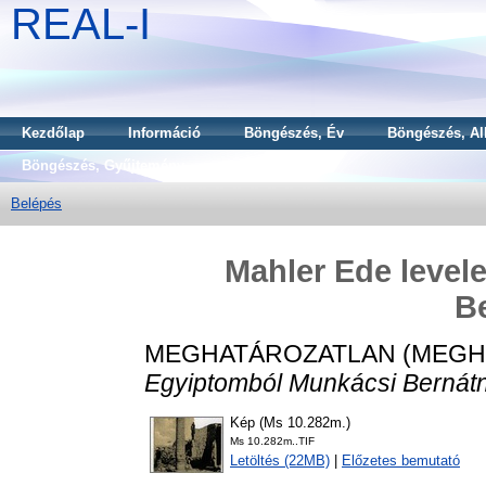
REAL-I
Kezdőlap
Információ
Böngészés, Év
Böngészés, Al
Böngészés, Gyűjtemény
Belépés
Mahler Ede level
B
MEGHATÁROZATLAN (MEGH
Egyiptomból Munkácsi Bernát
Kép (Ms 10.282m.)
Ms 10.282m..TIF
Letöltés (22MB)
|
Előzetes bemutató