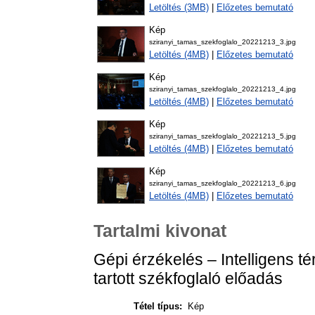
Letöltés (3MB)
|
Előzetes bemutató
Kép
sziranyi_tamas_szekfoglalo_20221213_3.jpg
Letöltés (4MB)
|
Előzetes bemutató
Kép
sziranyi_tamas_szekfoglalo_20221213_4.jpg
Letöltés (4MB)
|
Előzetes bemutató
Kép
sziranyi_tamas_szekfoglalo_20221213_5.jpg
Letöltés (4MB)
|
Előzetes bemutató
Kép
sziranyi_tamas_szekfoglalo_20221213_6.jpg
Letöltés (4MB)
|
Előzetes bemutató
Tartalmi kivonat
Gépi érzékelés – Intelligens 
tartott székfoglaló előadás
Tétel típus:
Kép