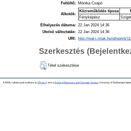
Feltöltő:
Mónika Csapó
Közreműködés típusa
Alkotók:
Fényképész
Szige
Elhelyezés dátuma:
22 Jan 2024 14:36
Utolsó változtatás:
22 Jan 2024 14:36
URI:
http://real-i.mtak.hu/id/eprint/1
Szerkesztés (Bejelentk
Tétel szekesztése
A REAL-I alkalmazott szoftvere az
EPrints 3
, amit a
School of Electronics and Computer Science
, University of Southampton fejles