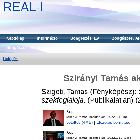
REAL-I
Kezdőlap
Információ
Böngészés, Év
Böngészés, Al
Böngészés, Gyűjtemény
Belépés
Szirányi Tamás a
Szigeti, Tamás
(Fényképész):
székfoglalója.
(Publikálatlan) 
Kép
sziranyi_tamas_szekfoglalo_20221213.jpg
Letöltés (4MB)
|
Előzetes bemutató
Kép
sziranyi_tamas_szekfoglalo_20221213_2.jpg