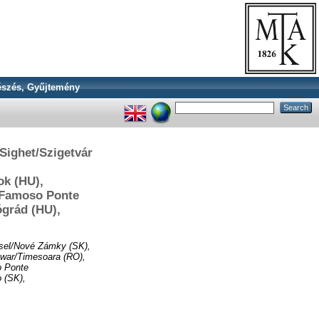
szés, Gyűjtemény
Sighet/Szigetvár
k (HU),
l Famoso Ponte
grád (HU),
usel/Nové Zámky (SK),
hwar/Timesoara (RO),
o Ponte
 (SK),