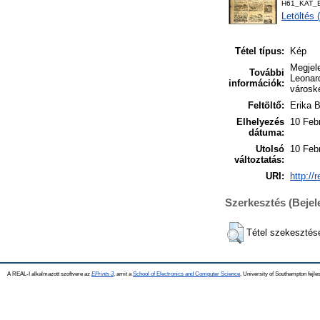
H61_KAT_B
Letöltés
Tétel típus:
Kép
Megjele
További
Leonard
információk:
városké
Feltöltő:
Erika B
Elhelyezés
10 Feb
dátuma:
Utolsó
10 Feb
változtatás:
URI:
http://
Szerkesztés (Beje
Tétel szekesztés
A REAL-I alkalmazott szoftvere az
EPrints 3
, amit a
School of Electronics and Computer Science
, University of Southampton fejles