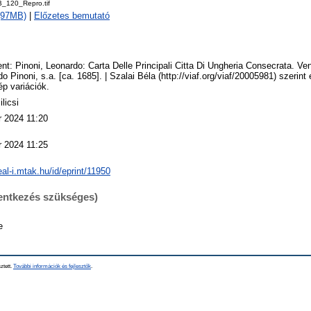
_120_Repro.tif
 (97MB)
|
Előzetes bemutató
nt: Pinoni, Leonardo: Carta Delle Principali Citta Di Ungheria Consecrata. Ven
o Pinoni, s.a. [ca. 1685]. | Szalai Béla (http://viaf.org/viaf/20005981) szerint
p variációk.
ilicsi
r 2024 11:20
r 2024 11:25
real-i.mtak.hu/id/eprint/11950
lentkezés szükséges)
e
ztett.
További információk és fejlesztők
.