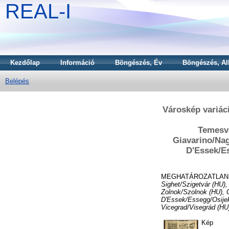
REAL-I
Kezdőlap
Információ
Böngészés, Év
Böngészés, Al
Belépés
Városkép variác
Temesv
Giavarino/Nag
D'Essek/E
MEGHATÁROZATLAN
Sighet/Szigetvár (HU)
Zolnok/Szolnok (HU), 
D'Essek/Essegg/Osijek
Vicegrad/Visegrád (HU
Kép