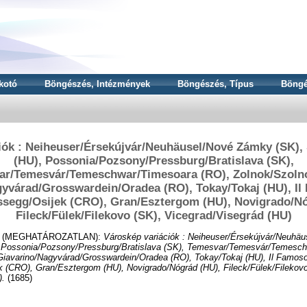
kotó
Böngészés, Intézmények
Böngészés, Típus
Böngé
iók : Neiheuser/Érsekújvár/Neuhäusel/Nové Zámky (SK), 
(HU), Possonia/Pozsony/Pressburg/Bratislava (SK),
ar/Temesvár/Temeschwar/Timesoara (RO), Zolnok/Szolno
yvárad/Grosswardein/Oradea (RO), Tokay/Tokaj (HU), I
ssegg/Osijek (CRO), Gran/Esztergom (HU), Novigrado/Nó
Fileck/Fülek/Filekovo (SK), Vicegrad/Visegrád (HU)
 (MEGHATÁROZATLAN):
Városkép variációk : Neiheuser/Érsekújvár/Neuhä
, Possonia/Pozsony/Pressburg/Bratislava (SK), Temesvar/Temesvár/Temesc
Giavarino/Nagyvárad/Grosswardein/Oradea (RO), Tokay/Tokaj (HU), Il Famos
 (CRO), Gran/Esztergom (HU), Novigrado/Nógrád (HU), Fileck/Fülek/Filekovo
).
(1685)