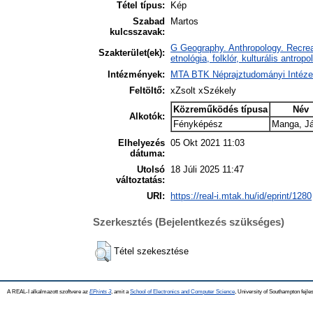
Tétel típus:
Kép
Szabad
Martos
kulcsszavak:
G Geography. Anthropology. Recreat
Szakterület(ek):
etnológia, folklór, kulturális antropo
Intézmények:
MTA BTK Néprajztudományi Intéze
Feltöltő:
xZsolt xSzékely
Közreműködés típusa
Név
Alkotók:
Fényképész
Manga, J
Elhelyezés
05 Okt 2021 11:03
dátuma:
Utolsó
18 Júli 2025 11:47
változtatás:
URI:
https://real-i.mtak.hu/id/eprint/1280
Szerkesztés (Bejelentkezés szükséges)
Tétel szekesztése
A REAL-I alkalmazott szoftvere az
EPrints 3
, amit a
School of Electronics and Computer Science
, University of Southampton fejles