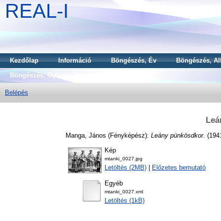
REAL-I
Kezdőlap
Információ
Böngészés, Év
Böngészés, Al
Böngészés, Gyűjtemény
Belépés
Leá
Manga, János
(Fényképész):
Leány pünkösdkor.
(194
Kép
mtanki_0027.jpg
Letöltés (2MB)
|
Előzetes bemutató
Egyéb
mtanki_0027.xml
Letöltés (1kB)