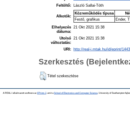
Feltöltő:
László Sallai-Tóth
Közreműködés típusa
Né
Alkotók:
Festő, grafikus
Ender, 
Elhelyezés
21 Okt 2021 15:38
dátuma:
Utolsó
21 Okt 2021 15:38
változtatás:
URI:
http://real-i.mtak.hu/id/eprint/1443
Szerkesztés (Bejelentk
Tétel szekesztése
A REAL-I alkalmazott szoftvere az
EPrints 3
, amit a
School of Electronics and Computer Science
, University of Southampton fejles