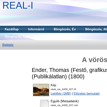
REAL-I
Kezdőlap
Információ
Böngészés, Év
Böngészés, Al
Böngészés, Gyűjtemény
Belépés
A vörös
Ender, Thomas
(Festő, grafiku
(Publikálatlan) (1800)
Kép
mtak_ms_4409_027.tif
Letöltés (1MB)
|
Előzetes bemutató
Egyéb (Metaadatok)
mtak_ms_4409_027.xml