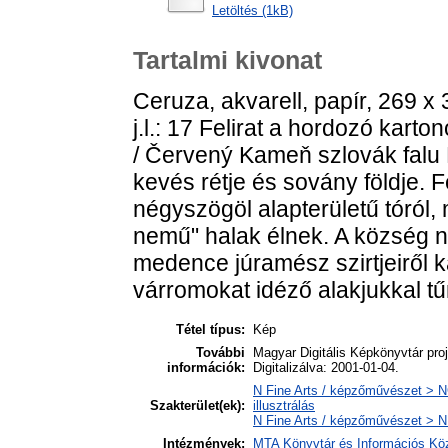
Letöltés (1kB)
Tartalmi kivonat
Ceruza, akvarell, papír, 269 x 3
j.l.: 17 Felirat a hordozó kart
/ Červený Kameň szlovák falu 
kevés rétje és sovány földje. 
négyszögöl alapterületű tóról
nemű" halak élnek. A község n
medence júramész szirtjeiről 
várromokat idéző alakjukkal tű
Tétel típus:
Kép
További
Magyar Digitális Képkönyvtár proj
információk:
Digitalizálva: 2001-01-04.
N Fine Arts / képzőművészet > NC
Szakterület(ek):
illusztrálás
N Fine Arts / képzőművészet > ND
Intézmények:
MTA Könyvtár és Információs Kö