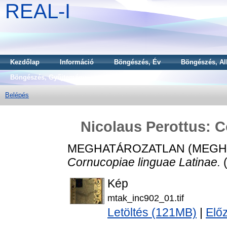
REAL-I
Kezdőlap
Információ
Böngészés, Év
Böngészés, Al
Böngészés, Gyűjtemény
Belépés
Nicolaus Perottus: C
MEGHATÁROZATLAN (MEGH
Cornucopiae linguae Latinae.
Kép
mtak_inc902_01.tif
Letöltés (121MB)
|
Elő