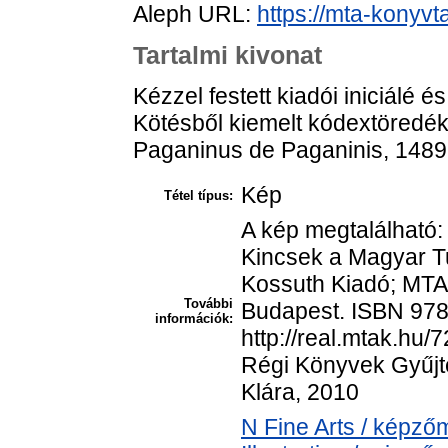
Aleph URL:
https://mta-konyvt
Tartalmi kivonat
Kézzel festett kiadói iniciálé é
Kötésből kiemelt kódextöredék 
Paganinus de Paganinis, 1489
Kép
Tétel típus:
A kép megtalálható: 
Kincsek a Magyar 
Kossuth Kiadó; MTA
További
Budapest. ISBN 978
információk:
http://real.mtak.hu/
Régi Könyvek Gyűjte
Klára, 2010
N Fine Arts / képz