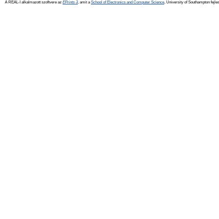
A REAL-I alkalmazott szoftvere az
EPrints 3
, amit a
School of Electronics and Computer Science
, University of Southampton fejles