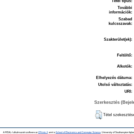
Tétel típus:
További
információk:
Szabad
kulcsszavak:
Szakterület(ek):
Feltöltő:
Alkotók:
Elhelyezés dátuma:
Utolsó változtatás:
URI:
Szerkesztés (Beje
Tétel szekesztés
A REAL-I alkalmazott szoftvere az
EPrints 3
, amit a
School of Electronics and Computer Science
, University of Southampton fejles