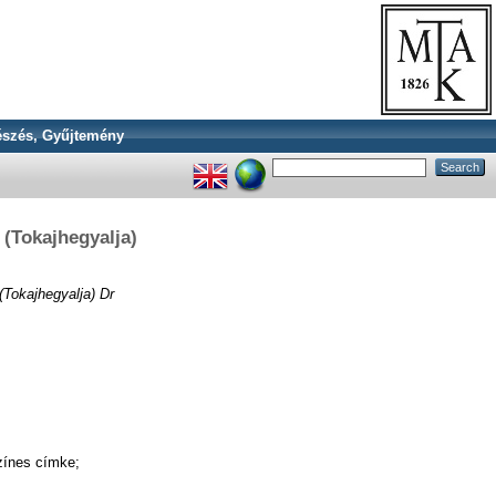
szés, Gyűjtemény
 (Tokajhegyalja)
(Tokajhegyalja) Dr
színes címke;