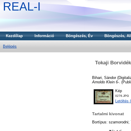
REAL-I
Kezdőlap
Információ
Böngészés, Év
Böngészés, Al
Belépés
Tokaji Borvidék
Bihari, Sándor
(Digitali
Arnoldo Klein 6-.
(Publ
Kép
0276.JPG
Letöltés 
Tartalmi kivonat
Bortípus: szamorodni; 