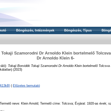
kotó
Böngészés, Intézmények
Böngészés, Típus
Böngé
 Tokaji Szamorodni Dr Arnoldo Klein bortelmelő Tolcsva
Dr Arnoldo Klein 6-
záló):
Tokaji Borvidék Tokaji Szamorodni Dr Arnoldo Klein bortelmelő Tolcsva 
ikálatlan) (2023)
(613kB)
|
Előzetes bemutató
Termelő neve: Klein Arnold; Termelő címe: Tolcsva; Évjárat: 1920-as évek; 