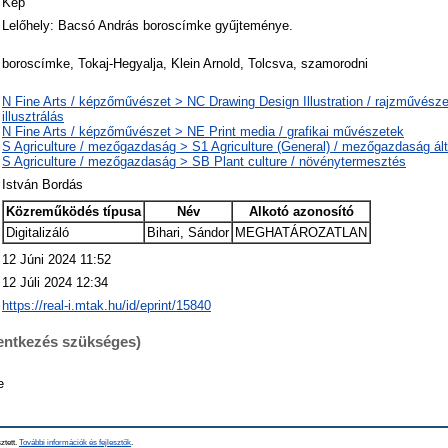
Kép
Lelőhely: Bacsó András boroscímke gyűjteménye.
boroscímke, Tokaj-Hegyalja, Klein Arnold, Tolcsva, szamorodni
N Fine Arts / képzőművészet > NC Drawing Design Illustration / rajzművésze
illusztrálás
N Fine Arts / képzőművészet > NE Print media / grafikai művészetek
S Agriculture / mezőgazdaság > S1 Agriculture (General) / mezőgazdaság ál
S Agriculture / mezőgazdaság > SB Plant culture / növénytermesztés
István Bordás
Közreműködés típusa
Név
Alkotó azonosító
Digitalizáló
Bihari, Sándor
MEGHATÁROZATLAN
12 Júni 2024 11:52
12 Júli 2024 12:34
https://real-i.mtak.hu/id/eprint/15840
lentkezés szükséges)
e
ztett.
További információk és fejlesztők
.