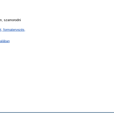
am, szamorodni
t, formatervezés,
talában