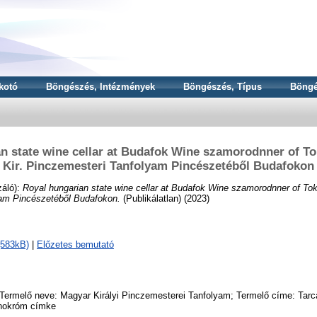
kotó
Böngészés, Intézmények
Böngészés, Típus
Böngé
n state wine cellar at Budafok Wine szamorodnner of To
Kir. Pinczemesteri Tanfolyam Pincészetéből Budafokon
záló):
Royal hungarian state wine cellar at Budafok Wine szamorodnner of Tok
am Pincészetéből Budafokon.
(Publikálatlan) (2023)
(583kB)
|
Előzetes bemutató
 Termelő neve: Magyar Királyi Pinczemesterei Tanfolyam; Termelő címe: Tar
onokróm címke