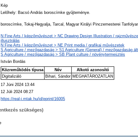
Kép
Lelőhely: Bacsó András boroscímke gyűjteménye.
boroscímke, Tokaj-Hegyalja, Tarcal, Magyar Királyi Pinczemesterei Tanfoly
N Fine Arts / képzőművészet > NC Drawing Design Illustration / rajzművésze
illusztrálás
N Fine Arts / képzőművészet > NE Print media / grafikai művészetek
S Agriculture / mezőgazdaság > S1 Agriculture (General) / mezőgazdaság ál
S Agriculture / mezőgazdaság > SB Plant culture / növénytermesztés
István Bordás
Közreműködés típusa
Név
Alkotó azonosító
Digitalizáló
Bihari, Sándor
MEGHATÁROZATLAN
17 Júni 2024 13:44
12 Júli 2024 08:27
https://real-i.mtak.hu/id/eprint/16005
lentkezés szükséges)
e