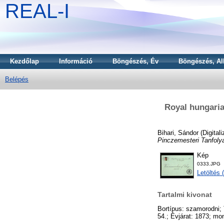
REAL-I
Kezdőlap
Információ
Böngészés, Év
Böngészés, Al
Belépés
Royal hungaria
Bihari, Sándor
(Digitali
Pinczemesteri Tanfoly
Kép
0333.JPG
Letöltés 
Tartalmi kivonat
Bortípus: szamorodni;
54.; Évjárat: 1873; m