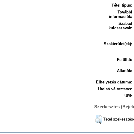
Tétel típus:
További
információk:
Szabad
kulcsszavak:
Szakterület(ek):
Feltöltő:
Alkotók:
Elhelyezés dátuma:
Utolsó változtatás:
URI:
Szerkesztés (Beje
Tétel szekesztés