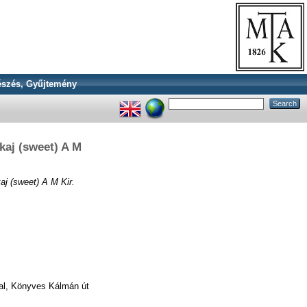
szés, Gyűjtemény
kaj (sweet) A M
aj (sweet) A M Kir.
cal, Könyves Kálmán út