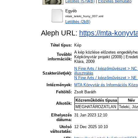
Letöltés (579kB)
|
Előzetes bemutató
Egyéb
mtak_teleki_huny_007.xml
Letöltés (2kB)
Aleph URL:
https://mta-konyvt
Tétel típus:
Kép
A kép közlése előzetes engedélyhez
További
Képkönyvtár projekt (2009) | Eredeti
információk:
Klára, 2009
N Fine Arts / képzőművészet > NC D
Szakterület(ek):
illusztrálás
N Fine Arts / képzőművészet > NE 
Intézmények:
MTA Könyvtár és Információs Közp
Feltöltő:
Zsolt Baráth
Közreműködés típusa
Név
Alkotók:
MEGHATÁROZATLAN
Teleki, Jó
Elhelyezés
31 Jan 2023 12:10
dátuma:
Utolsó
12 Dec 2025 10:10
változtatás: