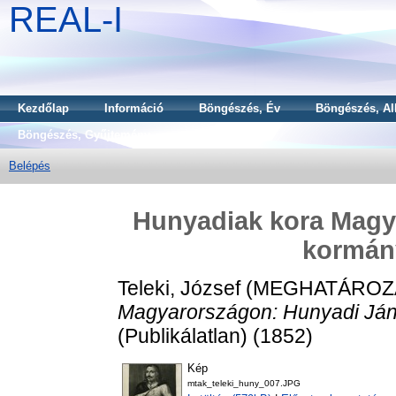
REAL-I
Kezdőlap
Információ
Böngészés, Év
Böngészés, Al
Böngészés, Gyűjtemény
Belépés
Hunyadiak kora Magy
kormán
Teleki, József
(MEGHATÁROZ
Magyarországon: Hunyadi Ján
(Publikálatlan) (1852)
Kép
mtak_teleki_huny_007.JPG