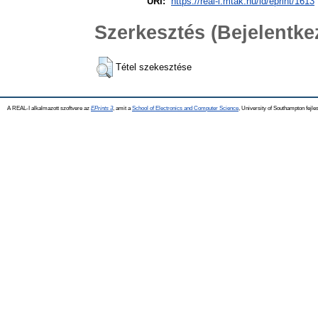
URI:
https://real-i.mtak.hu/id/eprint/1613
Szerkesztés (Bejelentk
Tétel szekesztése
A REAL-I alkalmazott szoftvere az
EPrints 3
, amit a
School of Electronics and Computer Science
, University of Southampton fejles