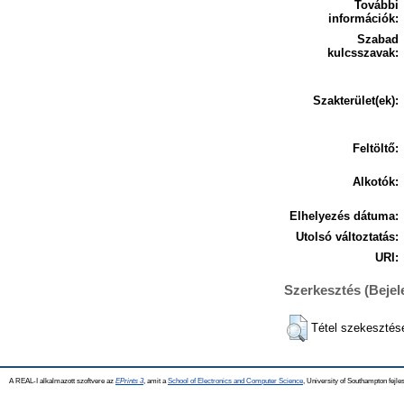
További
információk:
Szabad
kulcsszavak:
Szakterület(ek):
Feltöltő:
Alkotók:
Elhelyezés dátuma:
Utolsó változtatás:
URI:
Szerkesztés (Beje
Tétel szekesztés
A REAL-I alkalmazott szoftvere az
EPrints 3
, amit a
School of Electronics and Computer Science
, University of Southampton fejles