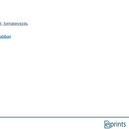
t, formatervezés,
talában