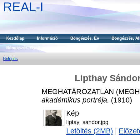
REAL-I
Kezdőlap
Információ
Böngészés, Év
Böngészés, Al
Böngészés, Gyűjtemény
Belépés
Lipthay Sándor
MEGHATÁROZATLAN (MEGH
akadémikus portréja.
(1910)
Kép
liptay_sandor.jpg
Letöltés (2MB)
|
Előzet