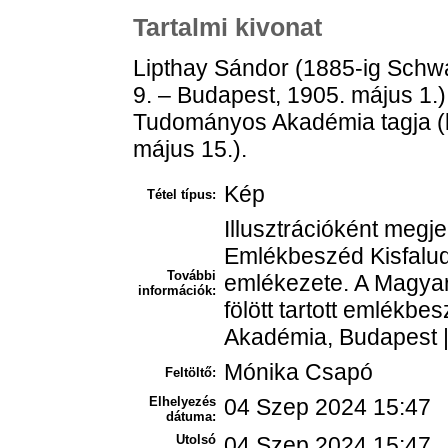
Tartalmi kivonat
Lipthay Sándor (1885-ig Schwa
9. – Budapest, 1905. május 1.
Tudományos Akadémia tagja (l
május 15.).
Kép
Tétel típus:
Illusztrációként megje
Emlékbeszéd Kisfalud
További
emlékezete. A Magya
információk:
fölött tartott emlék
Akadémia, Budapest | 
Mónika Csapó
Feltöltő:
Elhelyezés
04 Szep 2024 15:47
dátuma:
Utolsó
04 Szep 2024 15:47