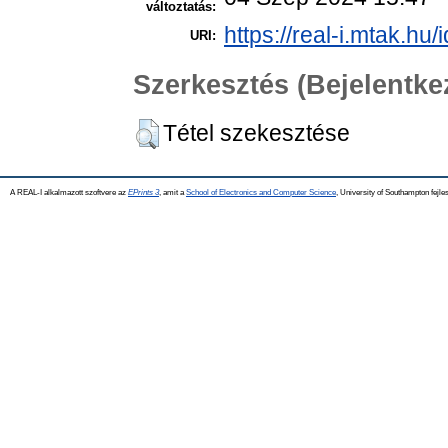
változtatás:
https://real-i.mtak.hu/
URI:
Szerkesztés (Bejelentk
Tétel szekesztése
A REAL-I alkalmazott szoftvere az
EPrints 3
, amit a
School of Electronics and Computer Science
, University of Southampton fejles