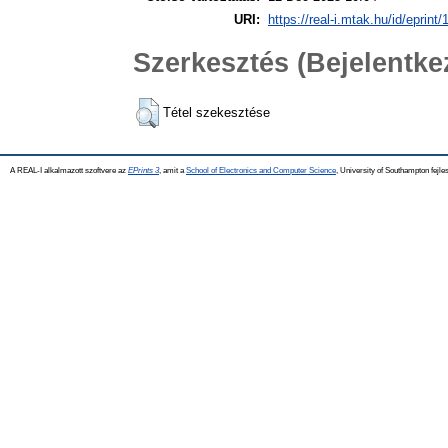
URI:
https://real-i.mtak.hu/id/eprint
Szerkesztés (Bejelentk
Tétel szekesztése
A REAL-I alkalmazott szoftvere az
EPrints 3
, amit a
School of Electronics and Computer Science
, University of Southampton fejles