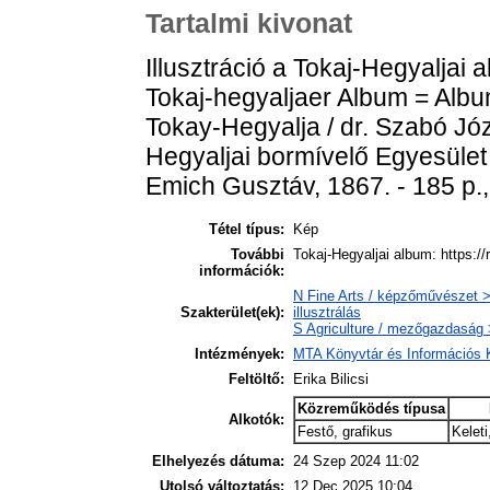
Tartalmi kivonat
Illusztráció a Tokaj-Hegyaljai
Tokaj-hegyaljaer Album = Albu
Tokay-Hegyalja / dr. Szabó Józs
Hegyaljai bormívelő Egyesület 
Emich Gusztáv, 1867. - 185 p., 
Tétel típus:
Kép
További
Tokaj-Hegyaljai album: https://
információk:
N Fine Arts / képzőművészet > 
Szakterület(ek):
illusztrálás
S Agriculture / mezőgazdaság 
Intézmények:
MTA Könyvtár és Információs
Feltöltő:
Erika Bilicsi
Közreműködés típusa
Alkotók:
Festő, grafikus
Kelet
Elhelyezés dátuma:
24 Szep 2024 11:02
Utolsó változtatás:
12 Dec 2025 10:04