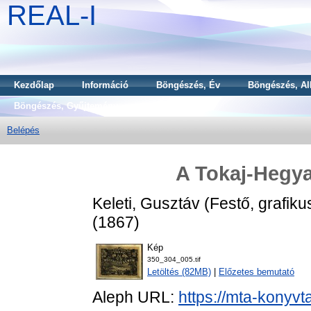
REAL-I
Kezdőlap
Információ
Böngészés, Év
Böngészés, Al
Böngészés, Gyűjtemény
Belépés
A Tokaj-Hegya
Keleti, Gusztáv
(Festő, grafiku
(1867)
Kép
350_304_005.tif
Letöltés (82MB)
|
Előzetes bemutató
Aleph URL:
https://mta-konyvt