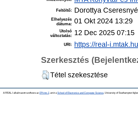
Dorottya Cseresny
Feltöltő:
Elhelyezés
01 Okt 2024 13:29
dátuma:
Utolsó
12 Dec 2025 07:15
változtatás:
https://real-i.mtak.h
URI:
Szerkesztés (Bejelentk
Tétel szekesztése
A REAL-I alkalmazott szoftvere az
EPrints 3
, amit a
School of Electronics and Computer Science
, University of Southampton fejles