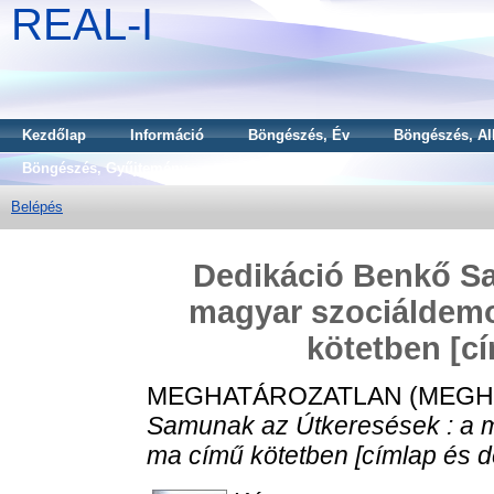
REAL-I
Kezdőlap
Információ
Böngészés, Év
Böngészés, Al
Böngészés, Gyűjtemény
Belépés
Dedikáció Benkő Sa
magyar szociáldemo
kötetben [cí
MEGHATÁROZATLAN (MEGH
Samunak az Útkeresések : a 
ma című kötetben [címlap és d