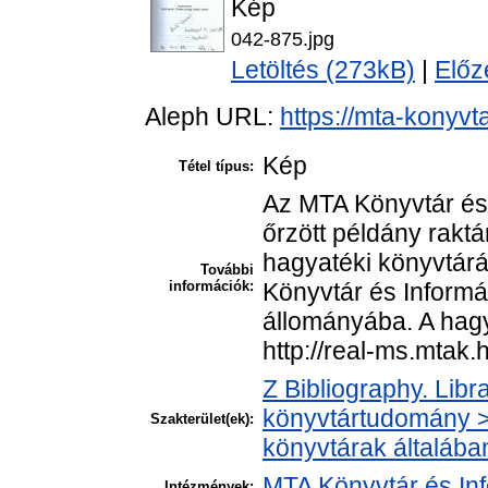
Kép
042-875.jpg
Letöltés (273kB)
|
Előz
Aleph URL:
https://mta-konyvt
Kép
Tétel típus:
Az MTA Könyvtár és
őrzött példány rakt
hagyatéki könyvtár
További
információk:
Könyvtár és Informá
állományába. A hagya
http://real-ms.mtak.
Z Bibliography. Libr
könyvtártudomány > 
Szakterület(ek):
könyvtárak általába
MTA Könyvtár és In
Intézmények: