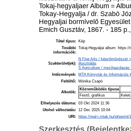
Tokaj-hegyaljaer Album = Albu
Tokay-Hegyalja / dr. Szabó Józs
Hegyaljai bormívelő Egyesület 
Emich Gusztáv, 1867. - 185 p., 
Tétel típus:
Kép
További
Tokaj-Hegyaljai album: https://
információk:
N Fine Arts / képzőművészet > 
Szakterület(ek):
illusztrálás
S Agriculture / mezőgazdaság 
Intézmények:
MTA Könyvtár és Információs
Feltöltő:
Mónika Csapó
Közreműködés típusa
Alkotók:
Festő, grafikus
Kelet
Elhelyezés dátuma:
03 Okt 2024 11:36
Utolsó változtatás:
12 Dec 2025 10:04
URI:
https://real-i.mtak.hu/id/eprint
Szerkesztés (Bejelentk