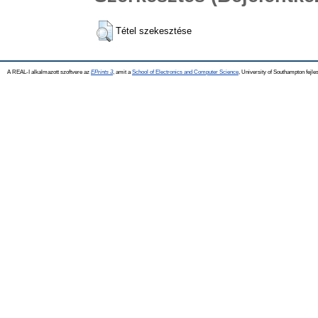
Tétel szekesztése
A REAL-I alkalmazott szoftvere az
EPrints 3
, amit a
School of Electronics and Computer Science
, University of Southampton fejles