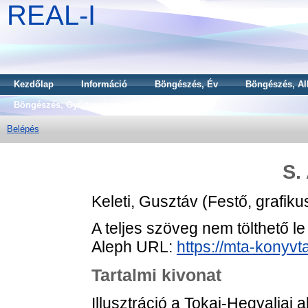
REAL-I
Kezdőlap
Információ
Böngészés, Év
Böngészés, Al
Böngészés, Gyűjtemény
Belépés
S.
Keleti, Gusztáv
(Festő, grafiku
A teljes szöveg nem tölthető le
Aleph URL:
https://mta-konyvt
Tartalmi kivonat
Illusztráció a Tokaj-Hegyaljai