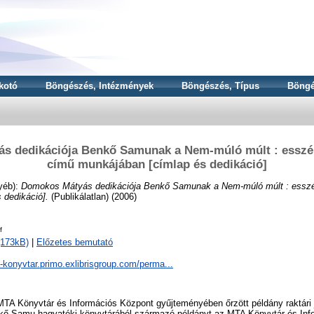
kotó
Böngészés, Intézmények
Böngészés, Típus
Böngé
s dedikációja Benkő Samunak a Nem-múló múlt : esszé
című munkájában [címlap és dedikáció]
yéb):
Domokos Mátyás dedikációja Benkő Samunak a Nem-múló múlt : essz
 dedikáció].
(Publikálatlan) (2006)
f
(173kB)
|
Előzetes bemutató
a-konyvtar.primo.exlibrisgroup.com/perma...
TA Könyvtár és Információs Központ gyűjteményében őrzött példány raktári j
kő Samu hagyatéki könyvtárából származó példányt az MTA Könyvtár és Inf