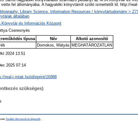
vette fel állományába. A hagyatéki könyvtárról szóló ismertetőt ld. http://re
bliography. Library Science. Information Resources / könyvtártudomány > Z719
vtárak általában
 Könyvtár és Információs Központ
ottya Cseresnyés
zreműködés típusa
Név
Alkotó azonosító
yéb
Domokos, Mátyás
MEGHATÁROZATLAN
Okt 2024 13:51
Dec 2025 07:14
s://real-i.mtak.hu/id/eprint/16988
lentkezés szükséges)
e
ztett.
További információk és fejlesztők
.