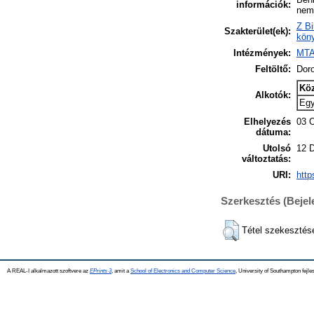
információk:
nem 
Z Bi
Szakterület(ek):
köny
Intézmények:
MTA
Feltöltő:
Dor
Kö
Alkotók:
Eg
Elhelyezés
03 
dátuma:
Utolsó
12 
változtatás:
URI:
http
Szerkesztés (Beje
Tétel szekesztés
A REAL-I alkalmazott szoftvere az
EPrints 3
, amit a
School of Electronics and Computer Science
, University of Southampton fejles