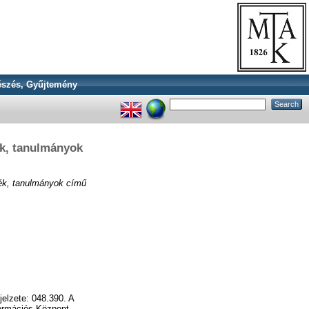
szés, Gyűjtemény
k, tanulmányok
ék, tanulmányok című
elzete: 048.390. A
ormációs Központ