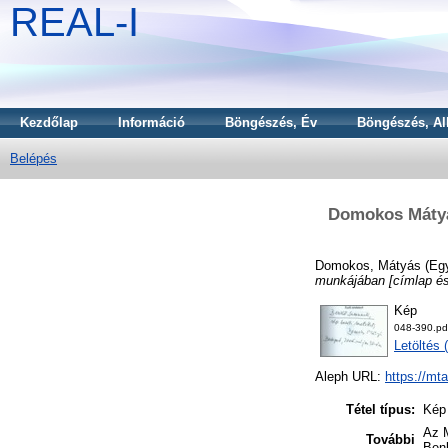
REAL-I
Kezdőlap
Információ
Böngészés, Év
Böngészés, Al
Belépés
Domokos Mátyá
Domokos, Mátyás
(Eg
munkájában [címlap és
Kép
048-390.pd
Letöltés 
Aleph URL:
https://mt
Tétel típus:
Kép
Az M
További
Ben