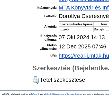
MTA Könyvtár és In
Intézmények:
Dorottya Cseresny
Feltöltő:
Közreműködés típusa
Név
Alkotók:
Egyéb
Balogh, E
Elhelyezés
07 Okt 2024 14:13
dátuma:
Utolsó
12 Dec 2025 07:46
változtatás:
https://real-i.mtak.h
URI:
Szerkesztés (Bejelentk
Tétel szekesztése
A REAL-I alkalmazott szoftvere az
EPrints 3
, amit a
School of Electronics and Computer Science
, University of Southampton fejles