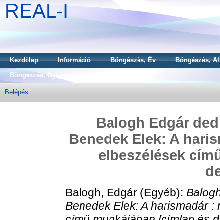
REAL-I
Kezdőlap
Információ
Böngészés, Év
Böngészés, Al
Böngészés, Gyűjtemény
Belépés
Balogh Edgár ded
Benedek Elek: A harism
elbeszélések cím
de
Balogh, Edgár
(Egyéb):
Balog
Benedek Elek: A harismadár : 
című munkájában [címlap és de