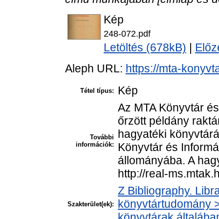
Kép
248-072.pdf
Letöltés (678kB)
|
Előz
Aleph URL:
https://mta-konyvt
Kép
Tétel típus:
Az MTA Könyvtár és
őrzött példány rakt
hagyatéki könyvtár
További
információk:
Könyvtár és Informá
állományába. A hagya
http://real-ms.mtak.
Z Bibliography. Libr
könyvtártudomány > 
Szakterület(ek):
könyvtárak általába