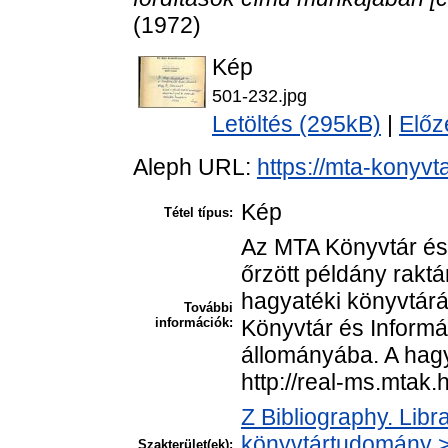
(1972)
Kép
501-232.jpg
Letöltés (295kB)
|
Előz
Aleph URL:
https://mta-konyvt
Kép
Tétel típus:
Az MTA Könyvtár és
őrzött példány rakt
hagyatéki könyvtár
További
információk:
Könyvtár és Informá
állományába. A hagya
http://real-ms.mtak.
Z Bibliography. Libr
könyvtártudomány > 
Szakterület(ek):