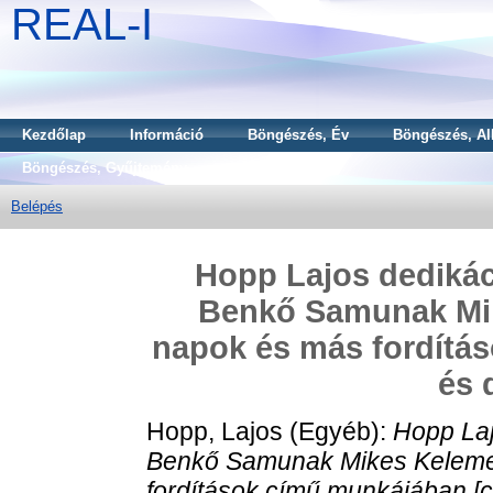
REAL-I
Kezdőlap
Információ
Böngészés, Év
Böngészés, Al
Böngészés, Gyűjtemény
Belépés
Hopp Lajos dedikác
Benkő Samunak Mi
napok és más fordítá
és 
Hopp, Lajos
(Egyéb):
Hopp Laj
Benkő Samunak Mikes Keleme
fordítások című munkájában [c