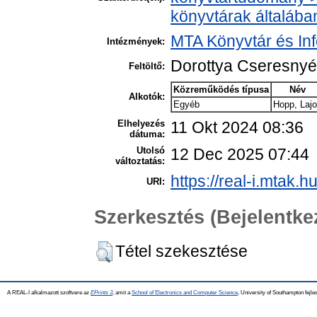
könyvtárak általába
MTA Könyvtár és In
Intézmények:
Dorottya Cseresny
Feltöltő:
Közreműködés típusa
Név
Alkotók:
Egyéb
Hopp, Laj
Elhelyezés
11 Okt 2024 08:36
dátuma:
Utolsó
12 Dec 2025 07:44
változtatás:
https://real-i.mtak.h
URI:
Szerkesztés (Bejelentk
Tétel szekesztése
A REAL-I alkalmazott szoftvere az
EPrints 3
, amit a
School of Electronics and Computer Science
, University of Southampton fejles