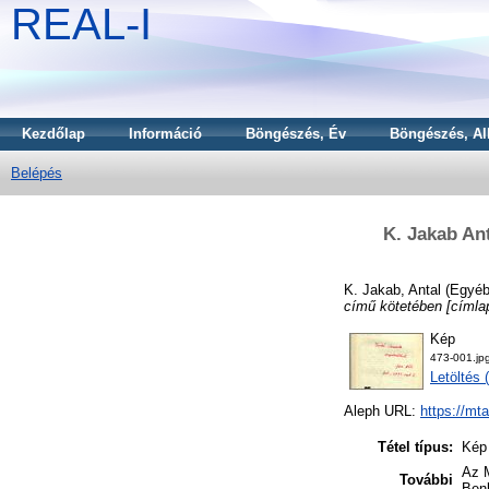
REAL-I
Kezdőlap
Információ
Böngészés, Év
Böngészés, Al
Belépés
K. Jakab An
K. Jakab, Antal
(Egyéb
című kötetében [címlap
Kép
473-001.jp
Letöltés 
Aleph URL:
https://mt
Tétel típus:
Kép
Az M
További
Ben