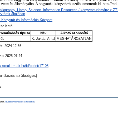
vette fel állományába. A hagyatéki könyvtárról szóló ismertetőt ld. http://re
bliography. Library Science. Information Resources / könyvtártudomány > Z719
vtárak általában
 Könyvtár és Információs Központ
se Kató
zreműködés típusa
Név
Alkotó azonosító
yéb
K. Jakab, Antal
MEGHATÁROZATLAN
kt 2024 12:36
Dec 2025 07:44
s://real-i.mtak.hu/id/eprint/17108
lentkezés szükséges)
e
ztett.
További információk és fejlesztők
.