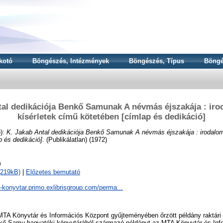
kotó
Böngészés, Intézmények
Böngészés, Típus
Böngé
tal dedikációja Benkő Samunak A névmás éjszakája : irod
kísérletek című kötetében [címlap és dedikáció]
):
K. Jakab Antal dedikációja Benkő Samunak A névmás éjszakája : irodalomkr
 és dedikáció].
(Publikálatlan) (1972)
g
(219kB)
|
Előzetes bemutató
a-konyvtar.primo.exlibrisgroup.com/perma...
TA Könyvtár és Információs Központ gyűjteményében őrzött példány raktári j
kő Samu hagyatéki könyvtárából származó példányt az MTA Könyvtár és Inf