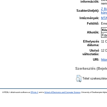
információk:
nem 
Z Bi
Szakterület(ek):
köny
Intézmények:
MTA
Feltöltő:
Eme
Kö
Alkotók:
Eg
Elhelyezés
11 O
dátuma:
Utolsó
12 
változtatás:
URI:
http
Szerkesztés (Beje
Tétel szekesztés
A REAL-I alkalmazott szoftvere az
EPrints 3
, amit a
School of Electronics and Computer Science
, University of Southampton fejles