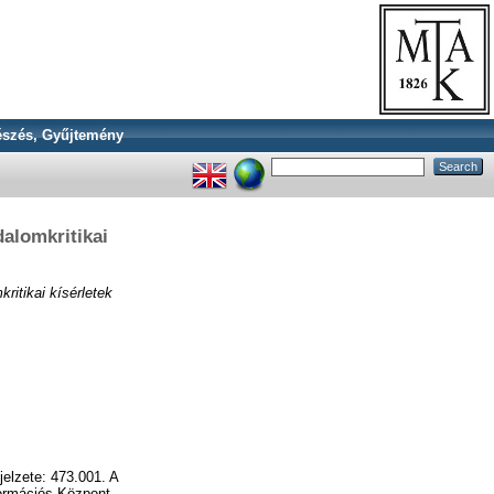
szés, Gyűjtemény
alomkritikai
itikai kísérletek
elzete: 473.001. A
ormációs Központ