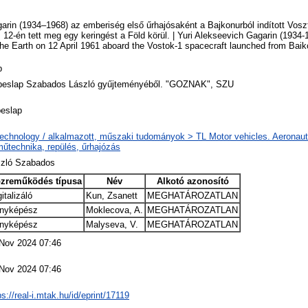
garin (1934–1968) az emberiség első űrhajósaként a Bajkonurból indított Vosz
is 12-én tett meg egy keringést a Föld körül. | Yuri Alekseevich Gagarin (1934
t the Earth on 12 April 1961 aboard the Vostok-1 spacecraft launched from Baik
p
eslap Szabados László gyűjteményéből. "GOZNAK", SZU
eslap
echnology / alkalmazott, műszaki tudományok > TL Motor vehicles. Aeronauti
műtechnika, repülés, űrhajózás
zló Szabados
zreműködés típusa
Név
Alkotó azonosító
italizáló
Kun, Zsanett
MEGHATÁROZATLAN
nyképész
Moklecova, A.
MEGHATÁROZATLAN
nyképész
Malyseva, V.
MEGHATÁROZATLAN
Nov 2024 07:46
Nov 2024 07:46
ps://real-i.mtak.hu/id/eprint/17119