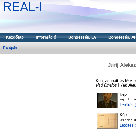
REAL-I
Kezdőlap
Információ
Böngészés, Év
Böngészés, Al
Belépés
Jurij Aleksz
Kun, Zsanett
és
Mokle
első űrhajós | Yuri Ale
Kép
kepeslap_u
Letöltés
Kép
kepeslap_u
Letöltés