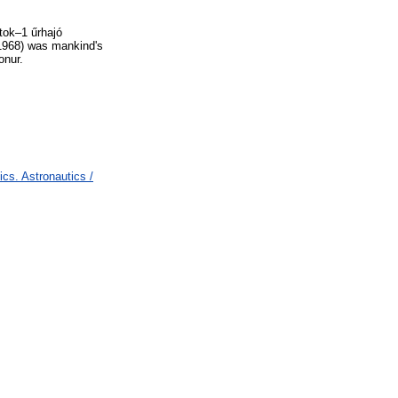
tok–1 űrhajó
-1968) was mankind's
onur.
cs. Astronautics /