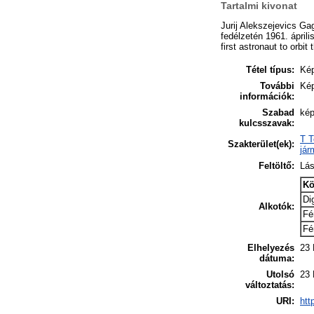
Tartalmi kivonat
Jurij Alekszejevics Ga
fedélzetén 1961. ápril
first astronaut to orbi
Tétel típus:
Ké
További
Kép
információk:
Szabad
kép
kulcsszavak:
T T
Szakterület(ek):
jár
Feltöltő:
Lás
Kö
Dig
Alkotók:
Fé
Fé
Elhelyezés
23 
dátuma:
Utolsó
23 
változtatás:
URI:
htt