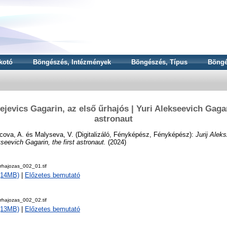
kotó
Böngészés, Intézmények
Böngészés, Típus
Böngé
ejevics Gagarin, az első űrhajós | Yuri Alekseevich Gagar
astronaut
cova, A.
és
Malyseva, V.
(Digitalizáló, Fényképész, Fényképész):
Jurij Alek
kseevich Gagarin, the first astronaut.
(2024)
rhajozas_002_01.tif
 (14MB)
|
Előzetes bemutató
rhajozas_002_02.tif
 (13MB)
|
Előzetes bemutató