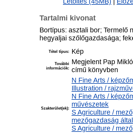
Letöltés (45MB)
|
Előz
Tartalmi kivonat
Bortípus: asztali bor; Termelő
hegyaljai szőlőgazdasága; fek
Kép
Tétel típus:
Megjelent Pap Mikló
További
információk:
című könyvben
N Fine Arts / képz
Illustration / rajzmű
N Fine Arts / képzőm
művészetek
Szakterület(ek):
S Agriculture / mez
mezőgazdaság álta
S Agriculture / mez