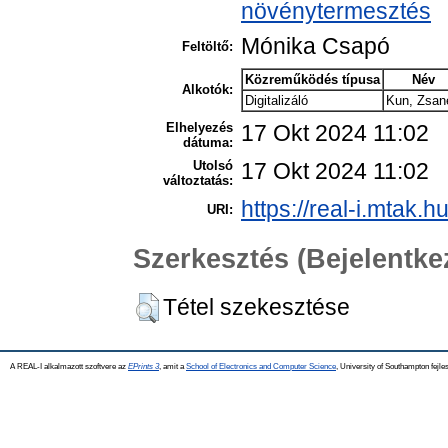
növénytermesztés
Mónika Csapó
Feltöltő:
Közreműködés típusa
Név
Alkotók:
Digitalizáló
Kun, Zsan
Elhelyezés
17 Okt 2024 11:02
dátuma:
Utolsó
17 Okt 2024 11:02
változtatás:
https://real-i.mtak.h
URI:
Szerkesztés (Bejelentk
Tétel szekesztése
A REAL-I alkalmazott szoftvere az
EPrints 3
, amit a
School of Electronics and Computer Science
, University of Southampton fejles