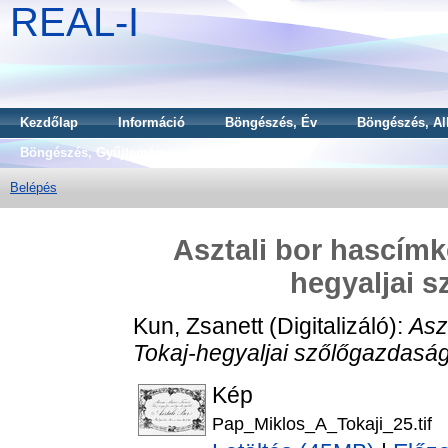
REAL-I
Kezdőlap
Információ
Böngészés, Év
Böngészés, Al
Böngészés, Gyűjtemény
Belépés
Asztali bor hascímk
hegyaljai 
Kun, Zsanett
(Digitalizáló):
Asz
Tokaj-hegyaljai szőlőgazdaság
Kép
Pap_Miklos_A_Tokaji_25.tif