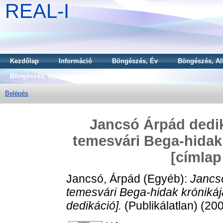
REAL-I
Kezdőlap
Információ
Böngészés, Év
Böngészés, Al
Böngészés, Gyűjtemény
Belépés
Jancsó Árpád dedi
temesvári Bega-hidak
[címlap
Jancsó, Árpád
(Egyéb):
Jancs
temesvári Bega-hidak króniká
dedikáció].
(Publikálatlan) (20