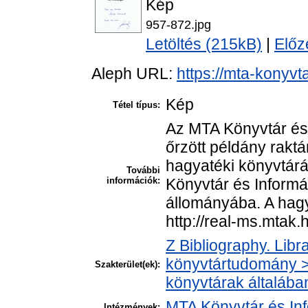
Kép
957-872.jpg
Letöltés (215kB)
|
Előz
Aleph URL:
https://mta-konyvt
Kép
Tétel típus:
Az MTA Könyvtár és
őrzött példány rakt
hagyatéki könyvtár
További
információk:
Könyvtár és Informá
állományába. A hagya
http://real-ms.mtak.
Z Bibliography. Libr
könyvtártudomány > 
Szakterület(ek):
könyvtárak általába
MTA Könyvtár és In
Intézmények: