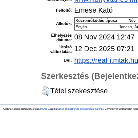
Emese Kató
Feltöltő:
Közreműködés típusa
Név
Alkotók:
Egyéb
Jancsó, Á
Elhelyezés
08 Nov 2024 12:47
dátuma:
Utolsó
12 Dec 2025 07:21
változtatás:
https://real-i.mtak.h
URI:
Szerkesztés (Bejelentk
Tétel szekesztése
A REAL-I alkalmazott szoftvere az
EPrints 3
, amit a
School of Electronics and Computer Science
, University of Southampton fejles