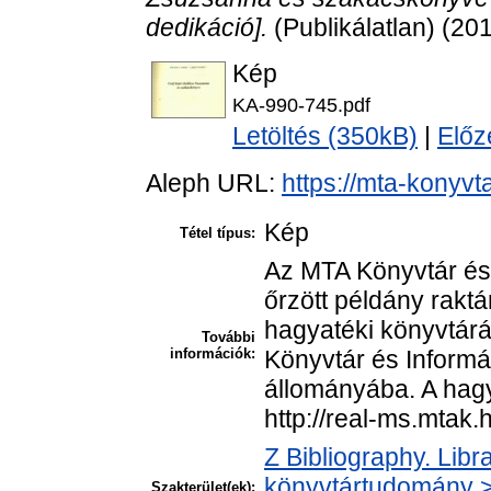
dedikáció].
(Publikálatlan) (20
Kép
KA-990-745.pdf
Letöltés (350kB)
|
Előz
Aleph URL:
https://mta-konyvt
Kép
Tétel típus:
Az MTA Könyvtár és
őrzött példány rakt
hagyatéki könyvtár
További
információk:
Könyvtár és Informá
állományába. A hagya
http://real-ms.mtak.
Z Bibliography. Libr
könyvtártudomány > 
Szakterület(ek):