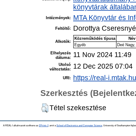
könyvtárak általába
MTA Könyvtár és In
Intézmények:
Dorottya Cseresny
Feltöltő:
Közreműködés típusa
Név
Alkotók:
Egyéb
Deé Nagy,
Elhelyezés
11 Nov 2024 11:49
dátuma:
Utolsó
12 Dec 2025 07:04
változtatás:
https://real-i.mtak.h
URI:
Szerkesztés (Bejelentk
Tétel szekesztése
A REAL-I alkalmazott szoftvere az
EPrints 3
, amit a
School of Electronics and Computer Science
, University of Southampton fejles