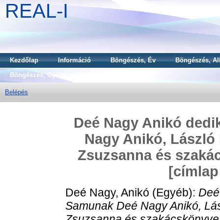
REAL-I
Kezdőlap
Információ
Böngészés, Év
Böngészés, Al
Böngészés, Gyűjtemény
Belépés
Deé Nagy Anikó dedi
Nagy Anikó, László 
Zsuzsanna és szaká
[címlap
Deé Nagy, Anikó
(Egyéb):
Deé
Samunak Deé Nagy Anikó, Lászl
Zsuzsanna és szakácskönyve 