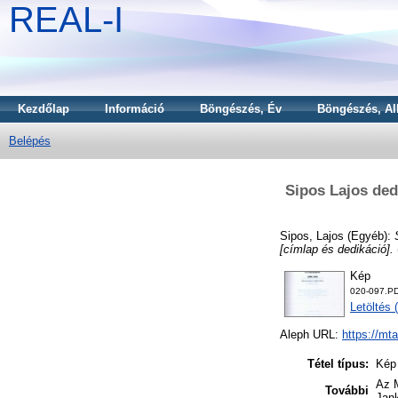
REAL-I
Kezdőlap
Információ
Böngészés, Év
Böngészés, Al
Belépés
Sipos Lajos ded
Sipos, Lajos
(Egyéb):
[címlap és dedikáció].
Kép
020-097.P
Letöltés 
Aleph URL:
https://mt
Tétel típus:
Kép
Az M
További
Jank