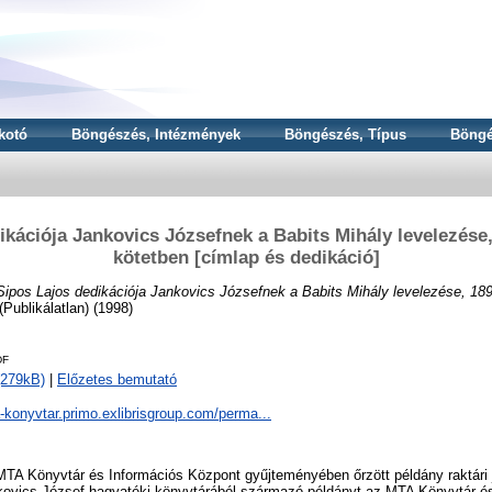
kotó
Böngészés, Intézmények
Böngészés, Típus
Böngé
ikációja Jankovics Józsefnek a Babits Mihály levelezése
kötetben [címlap és dedikáció]
Sipos Lajos dedikációja Jankovics Józsefnek a Babits Mihály levelezése, 18
(Publikálatlan) (1998)
DF
(279kB)
|
Előzetes bemutató
a-konyvtar.primo.exlibrisgroup.com/perma...
TA Könyvtár és Információs Központ gyűjteményében őrzött példány raktári j
ovics József hagyatéki könyvtárából származó példányt az MTA Könyvtár é