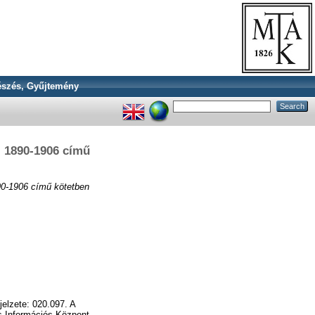
szés, Gyűjtemény
, 1890-1906 című
90-1906 című kötetben
elzete: 020.097. A
s Információs Központ