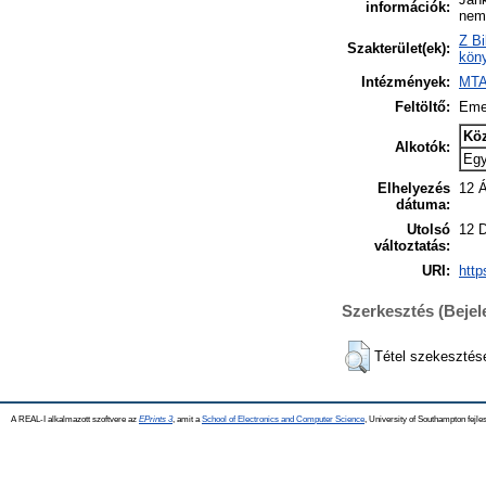
információk:
nem 
Z Bi
Szakterület(ek):
köny
Intézmények:
MTA
Feltöltő:
Eme
Kö
Alkotók:
Eg
Elhelyezés
12 Á
dátuma:
Utolsó
12 
változtatás:
URI:
http
Szerkesztés (Beje
Tétel szekesztés
A REAL-I alkalmazott szoftvere az
EPrints 3
, amit a
School of Electronics and Computer Science
, University of Southampton fejles