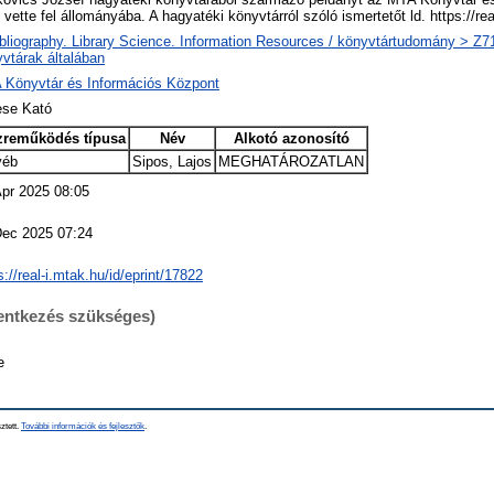
vette fel állományába. A hagyatéki könyvtárról szóló ismertetőt ld. https://r
bliography. Library Science. Information Resources / könyvtártudomány > Z719
vtárak általában
 Könyvtár és Információs Központ
se Kató
zreműködés típusa
Név
Alkotó azonosító
yéb
Sipos, Lajos
MEGHATÁROZATLAN
pr 2025 08:05
Dec 2025 07:24
s://real-i.mtak.hu/id/eprint/17822
lentkezés szükséges)
e
ztett.
További információk és fejlesztők
.