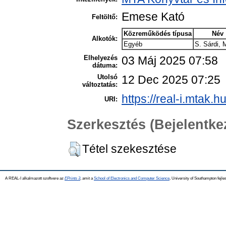
Emese Kató
Feltöltő:
Közreműködés típusa
Név
Alkotók:
Egyéb
S. Sárdi, 
Elhelyezés
03 Máj 2025 07:58
dátuma:
Utolsó
12 Dec 2025 07:25
változtatás:
https://real-i.mtak.h
URI:
Szerkesztés (Bejelentk
Tétel szekesztése
A REAL-I alkalmazott szoftvere az
EPrints 3
, amit a
School of Electronics and Computer Science
, University of Southampton fejles