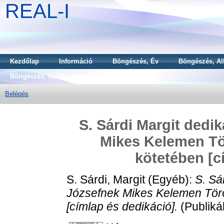
REAL-I
Kezdőlap
Információ
Böngészés, Év
Böngészés, Al
Böngészés, Gyűjtemény
Belépés
S. Sárdi Margit dedi
Mikes Kelemen Tö
kötetében [c
S. Sárdi, Margit
(Egyéb):
S. Sá
Józsefnek Mikes Kelemen Törö
[címlap és dedikáció].
(Publiká