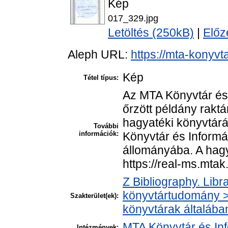
Kép
017_329.jpg
Letöltés (250kB)
|
Előz
Aleph URL:
https://mta-konyvt
Kép
Tétel típus:
Az MTA Könyvtár és
őrzött példány raktá
hagyatéki könyvtár
További
információk:
Könyvtár és Informá
állományába. A hagya
https://real-ms.mta
Z Bibliography. Libr
könyvtártudomány > 
Szakterület(ek):
könyvtárak általába
MTA Könyvtár és In
Intézmények: