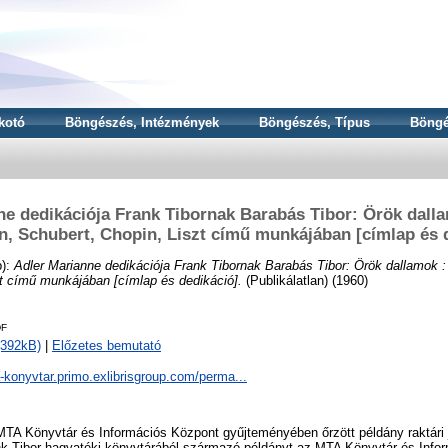
kotó
Böngészés, Intézmények
Böngészés, Típus
Böngé
ne dedikációja Frank Tibornak Barabás Tibor: Örök dalla
, Schubert, Chopin, Liszt című munkájában [címlap és 
):
Adler Marianne dedikációja Frank Tibornak Barabás Tibor: Örök dallamok 
zt című munkájában [címlap és dedikáció].
(Publikálatlan) (1960)
DF
(392kB)
|
Előzetes bemutató
a-konyvtar.primo.exlibrisgroup.com/perma...
TA Könyvtár és Információs Központ gyűjteményében őrzött példány raktári j
k Tibor hagyatéki könyvtárából származó példányt az MTA Könyvtár és Inf