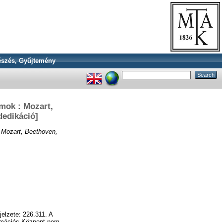
szés, Gyűjtemény
mok : Mozart,
dedikáció]
: Mozart, Beethoven,
elzete: 226.311. A
ormációs Központ nem