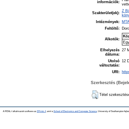
információk:
vett
Z Bi
Szakterület(ek):
köny
Intézmények:
MTA
Feltöltő:
Dor
Kö
Alkotók:
Eg
Elhelyezés
27 M
dátuma:
Utolsó
12 
változtatás:
URI:
http
Szerkesztés (Beje
Tétel szekesztés
A REAL-I alkalmazott szoftvere az
EPrints 3
, amit a
School of Electronics and Computer Science
, University of Southampton fejles