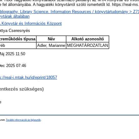
e fel állományába. A hagyatéki könyvtárról szóló ismertetőt ld. https://real-
bliography. Library Science. Information Resources / könyvtártudomány > Z719
vtárak általában
 Könyvtár és Információs Központ
ottya Cseresnyés
zreműködés típusa
Név
Alkotó azonosító
yéb
Adler, Marianne
MEGHATÁROZATLAN
áj 2025 11:50
Dec 2025 07:46
s://real-i.mtak.hu/id/eprint/18057
lentkezés szükséges)
e
ztett.
További információk és fejlesztők
.