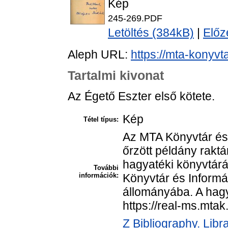
Kép
245-269.PDF
Letöltés (384kB)
|
Előz
Aleph URL:
https://mta-konyvt
Tartalmi kivonat
Az Égető Eszter első kötete.
Kép
Tétel típus:
Az MTA Könyvtár és
őrzött példány raktá
hagyatéki könyvtár
További
információk:
Könyvtár és Informá
állományába. A hagya
https://real-ms.mta
Z Bibliography. Libr