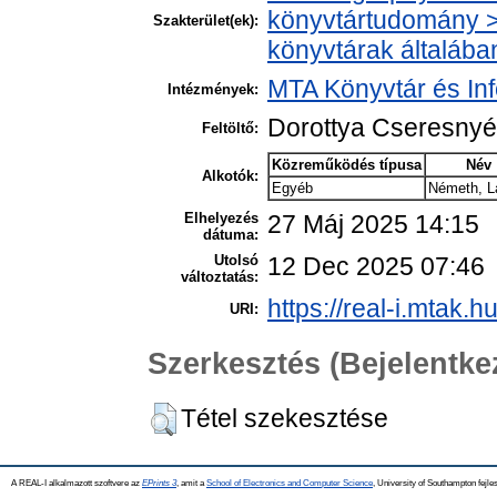
könyvtártudomány > 
Szakterület(ek):
könyvtárak általába
MTA Könyvtár és In
Intézmények:
Dorottya Cseresny
Feltöltő:
Közreműködés típusa
Név
Alkotók:
Egyéb
Németh, L
Elhelyezés
27 Máj 2025 14:15
dátuma:
Utolsó
12 Dec 2025 07:46
változtatás:
https://real-i.mtak.h
URI:
Szerkesztés (Bejelentk
Tétel szekesztése
A REAL-I alkalmazott szoftvere az
EPrints 3
, amit a
School of Electronics and Computer Science
, University of Southampton fejles