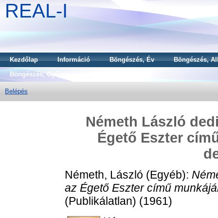
REAL-I
Kezdőlap
Információ
Böngészés, Év
Böngészés, Al
Böngészés, Gyűjtemény
Belépés
Németh László dedi
Égető Eszter cím
de
Németh, László
(Egyéb):
Néme
az Égető Eszter című munkájáb
(Publikálatlan) (1961)