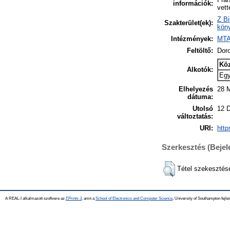
információk:
vett
Z Bi
Szakterület(ek):
köny
Intézmények:
MTA
Feltöltő:
Dor
Kö
Alkotók:
Eg
Elhelyezés
28 M
dátuma:
Utolsó
12 
változtatás:
URI:
http
Szerkesztés (Beje
Tétel szekesztés
A REAL-I alkalmazott szoftvere az
EPrints 3
, amit a
School of Electronics and Computer Science
, University of Southampton fejles