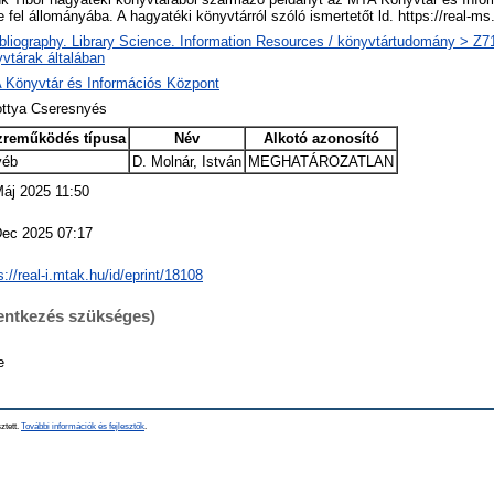
e fel állományába. A hagyatéki könyvtárról szóló ismertetőt ld. https://real-
bliography. Library Science. Information Resources / könyvtártudomány > Z719
vtárak általában
 Könyvtár és Információs Központ
ottya Cseresnyés
zreműködés típusa
Név
Alkotó azonosító
yéb
D. Molnár, István
MEGHATÁROZATLAN
áj 2025 11:50
Dec 2025 07:17
s://real-i.mtak.hu/id/eprint/18108
lentkezés szükséges)
e
ztett.
További információk és fejlesztők
.