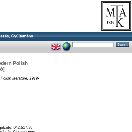
szés, Gyűjtemény
odern Polish
ó]
olish literature, 1919-
elzete: 042.517. A
ormációs Központ nem