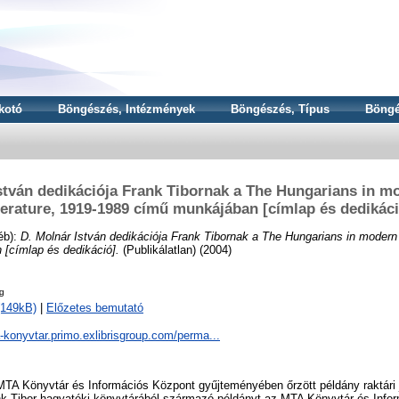
kotó
Böngészés, Intézmények
Böngészés, Típus
Böngé
stván dedikációja Frank Tibornak a The Hungarians in m
iterature, 1919-1989 című munkájában [címlap és dedikáci
éb):
D. Molnár István dedikációja Frank Tibornak a The Hungarians in modern P
[címlap és dedikáció].
(Publikálatlan) (2004)
g
(149kB)
|
Előzetes bemutató
a-konyvtar.primo.exlibrisgroup.com/perma...
TA Könyvtár és Információs Központ gyűjteményében őrzött példány raktári j
k Tibor hagyatéki könyvtárából származó példányt az MTA Könyvtár és Inf