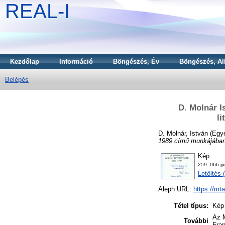
REAL-I
Kezdőlap
Információ
Böngészés, Év
Böngészés, Al
Belépés
D. Molnár I
l
D. Molnár, István
(Egy
1989 című munkájában 
Kép
259_066.jp
Letöltés 
Aleph URL:
https://mt
Tétel típus:
Kép
Az M
További
Fran