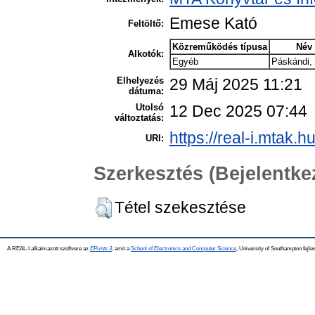
Emese Kató
Feltöltő:
Közreműködés típusa
Név
Alkotók:
Egyéb
Páskándi,
Elhelyezés
29 Máj 2025 11:21
dátuma:
Utolsó
12 Dec 2025 07:44
változtatás:
https://real-i.mtak.h
URI:
Szerkesztés (Bejelentk
Tétel szekesztése
A REAL-I alkalmazott szoftvere az
EPrints 3
, amit a
School of Electronics and Computer Science
, University of Southampton fejles