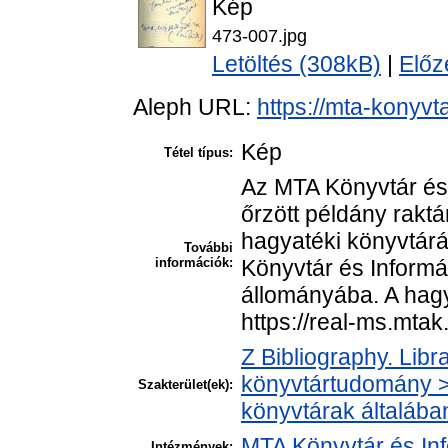
Kép
473-007.jpg
Letöltés (308kB)
|
Előz
Aleph URL:
https://mta-konyvt
Kép
Tétel típus:
Az MTA Könyvtár és
őrzött példány raktá
hagyatéki könyvtár
További
információk:
Könyvtár és Informá
állományába. A hagya
https://real-ms.mta
Z Bibliography. Libr
könyvtártudomány > 
Szakterület(ek):
könyvtárak általába
MTA Könyvtár és In
Intézmények: