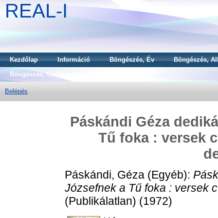
REAL-I
Kezdőlap
Információ
Böngészés, Év
Böngészés, Al
Böngészés, Gyűjtemény
Belépés
Páskándi Géza dediká
Tű foka : versek 
de
Páskándi, Géza
(Egyéb):
Pásk
Józsefnek a Tű foka : versek c
(Publikálatlan) (1972)