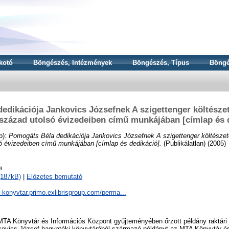
kotó
Böngészés, Intézmények
Böngészés, Típus
Böngé
dikációja Jankovics Józsefnek A szigettenger költészet
század utolsó évizedeiben című munkájában [címlap és 
b):
Pomogáts Béla dedikációja Jankovics Józsefnek A szigettenger költészete
ó évizedeiben című munkájában [címlap és dedikáció].
(Publikálatlan) (2005)
g
(187kB)
|
Előzetes bemutató
a-konyvtar.primo.exlibrisgroup.com/perma...
TA Könyvtár és Információs Központ gyűjteményében őrzött példány raktári j
ovics József hagyatéki könyvtárából származó példányt az MTA Könyvtár é