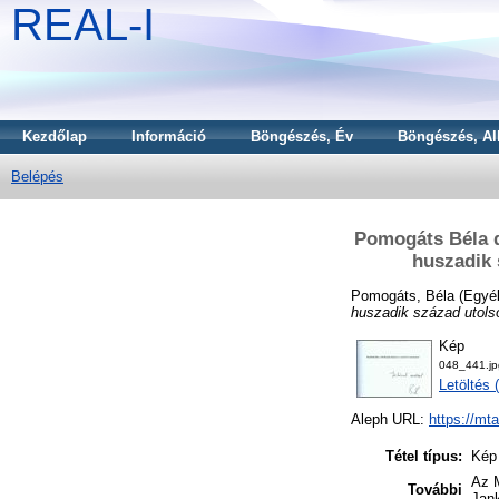
REAL-I
Kezdőlap
Információ
Böngészés, Év
Böngészés, Al
Belépés
Pomogáts Béla de
huszadik 
Pomogáts, Béla
(Egyé
huszadik század utols
Kép
048_441.jp
Letöltés 
Aleph URL:
https://mt
Tétel típus:
Kép
Az M
További
Jank