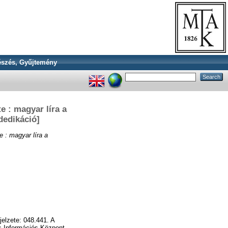
szés, Gyűjtemény
e : magyar líra a
dedikáció]
 : magyar líra a
elzete: 048.441. A
s Információs Központ