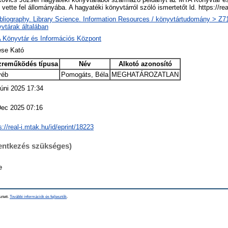
vette fel állományába. A hagyatéki könyvtárról szóló ismertetőt ld. https://r
bliography. Library Science. Information Resources / könyvtártudomány > Z719
vtárak általában
 Könyvtár és Információs Központ
se Kató
zreműködés típusa
Név
Alkotó azonosító
yéb
Pomogáts, Béla
MEGHATÁROZATLAN
úni 2025 17:34
Dec 2025 07:16
s://real-i.mtak.hu/id/eprint/18223
lentkezés szükséges)
e
ztett.
További információk és fejlesztők
.