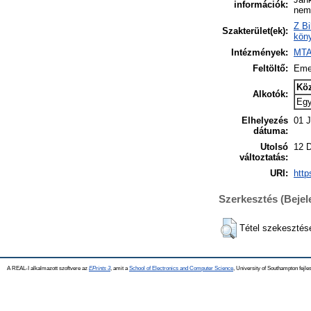
információk:
nem 
Z Bi
Szakterület(ek):
köny
Intézmények:
MTA
Feltöltő:
Eme
Kö
Alkotók:
Eg
Elhelyezés
01 J
dátuma:
Utolsó
12 
változtatás:
URI:
http
Szerkesztés (Beje
Tétel szekesztés
A REAL-I alkalmazott szoftvere az
EPrints 3
, amit a
School of Electronics and Computer Science
, University of Southampton fejles