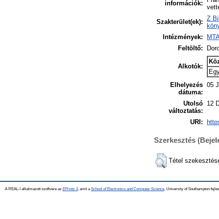
információk:
vett
Z Bi
Szakterület(ek):
köny
Intézmények:
MTA
Feltöltő:
Dor
Kö
Alkotók:
Eg
Elhelyezés
05 J
dátuma:
Utolsó
12 
változtatás:
URI:
http
Szerkesztés (Beje
Tétel szekesztés
A REAL-I alkalmazott szoftvere az
EPrints 3
, amit a
School of Electronics and Computer Science
, University of Southampton fejles