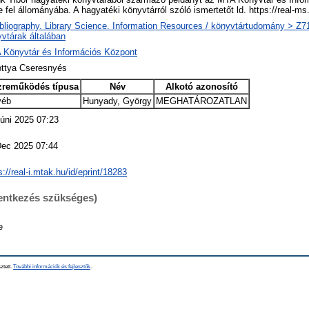
e fel állományába. A hagyatéki könyvtárról szóló ismertetőt ld. https://real-
bliography. Library Science. Information Resources / könyvtártudomány > Z719
vtárak általában
 Könyvtár és Információs Központ
ottya Cseresnyés
zreműködés típusa
Név
Alkotó azonosító
yéb
Hunyady, György
MEGHATÁROZATLAN
úni 2025 07:23
Dec 2025 07:44
s://real-i.mtak.hu/id/eprint/18283
lentkezés szükséges)
e
ztett.
További információk és fejlesztők
.