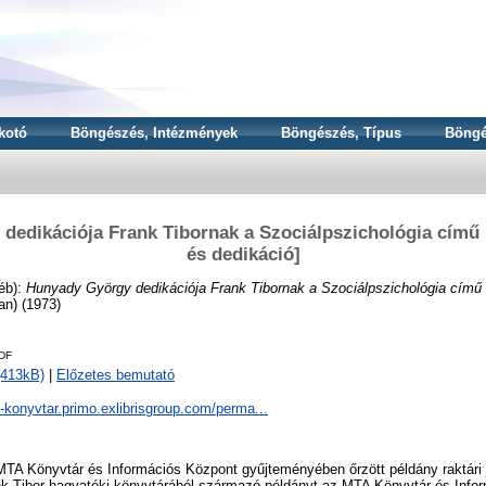
kotó
Böngészés, Intézmények
Böngészés, Típus
Böngé
dedikációja Frank Tibornak a Szociálpszichológia című 
és dedikáció]
éb):
Hunyady György dedikációja Frank Tibornak a Szociálpszichológia című 
lan) (1973)
DF
(413kB)
|
Előzetes bemutató
a-konyvtar.primo.exlibrisgroup.com/perma...
TA Könyvtár és Információs Központ gyűjteményében őrzött példány raktári j
k Tibor hagyatéki könyvtárából származó példányt az MTA Könyvtár és Inf