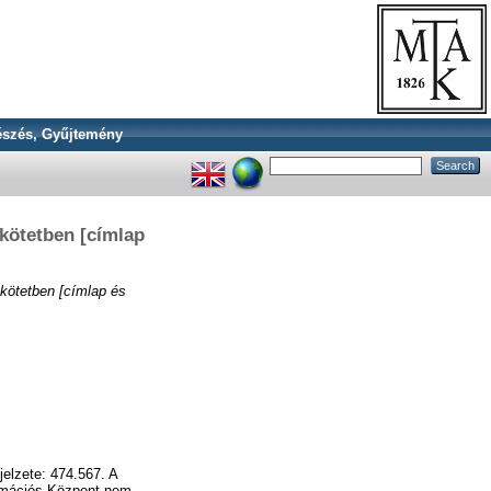
szés, Gyűjtemény
kötetben [címlap
kötetben [címlap és
elzete: 474.567. A
ormációs Központ nem