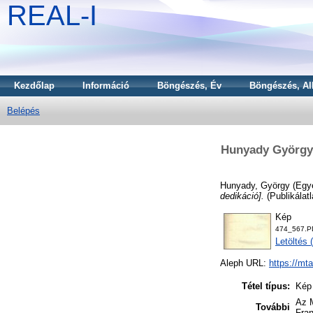
REAL-I
Kezdőlap
Információ
Böngészés, Év
Böngészés, Al
Belépés
Hunyady György 
Hunyady, György
(Egy
dedikáció].
(Publikálat
Kép
474_567.P
Letöltés 
Aleph URL:
https://mt
Tétel típus:
Kép
Az M
További
Fran