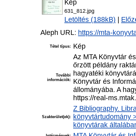
Kép
631_812.jpg
Letöltés (188kB)
|
Előz
Aleph URL:
https://mta-konyvt
Kép
Tétel típus:
Az MTA Könyvtár és
őrzött példány raktá
hagyatéki könyvtár
További
információk:
Könyvtár és Informá
állományába. A hagya
https://real-ms.mta
Z Bibliography. Libr
könyvtártudomány > 
Szakterület(ek):
könyvtárak általába
MTA Könyvtár és In
Intézmények: