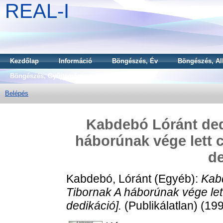
REAL-I
Kezdőlap
Információ
Böngészés, Év
Böngészés, Al
Böngészés, Gyűjtemény
Belépés
Kabdebó Lóránt ded
háborúnak vége lett 
de
Kabdebó, Lóránt
(Egyéb):
Kab
Tibornak A háborúnak vége le
dedikáció].
(Publikálatlan) (19