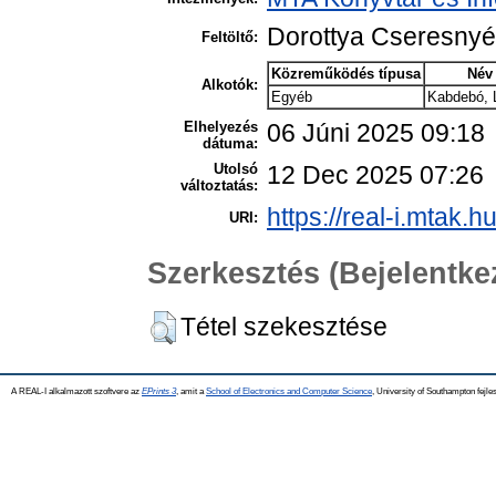
Dorottya Cseresny
Feltöltő:
Közreműködés típusa
Név
Alkotók:
Egyéb
Kabdebó, 
Elhelyezés
06 Júni 2025 09:18
dátuma:
Utolsó
12 Dec 2025 07:26
változtatás:
https://real-i.mtak.h
URI:
Szerkesztés (Bejelentk
Tétel szekesztése
A REAL-I alkalmazott szoftvere az
EPrints 3
, amit a
School of Electronics and Computer Science
, University of Southampton fejles