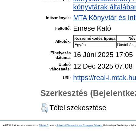
könyvtárak általába
MTA Könyvtár és In
Intézmények:
Emese Kató
Feltöltő:
Közreműködés típusa
Név
Alkotók:
Egyéb
Dávidházi,
Elhelyezés
16 Júni 2025 17:05
dátuma:
Utolsó
12 Dec 2025 07:08
változtatás:
https://real-i.mtak.h
URI:
Szerkesztés (Bejelentk
Tétel szekesztése
A REAL-I alkalmazott szoftvere az
EPrints 3
, amit a
School of Electronics and Computer Science
, University of Southampton fejles