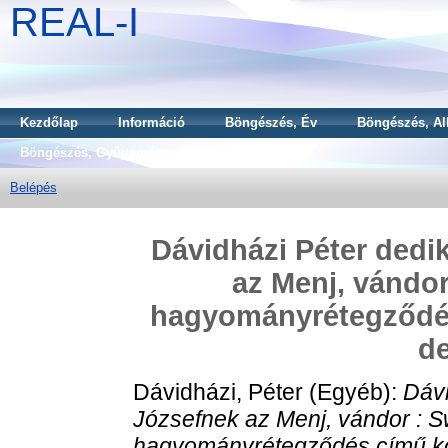
REAL-I
Kezdőlap
Információ
Böngészés, Év
Böngészés, Al
Böngészés, Gyűjtemény
Belépés
Dávidházi Péter dedi
az Menj, vándor 
hagyományrétegződés
de
Dávidházi, Péter
(Egyéb):
Dávi
Józsefnek az Menj, vándor : Swi
hagyományrétegződés című köt