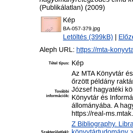
(Publikálatlan) (2009)
Kép
BA-057-379.jpg
Letöltés (399kB)
|
Előz
Aleph URL:
https://mta-konyvt
Kép
Tétel típus:
Az MTA Könyvtár és
őrzött példány raktá
József hagyatéki k
További
információk:
Könyvtár és Informá
állományába. A hagya
https://real-ms.mta
Z Bibliography. Libr
könyvtártudomány > 
Szakterület(ek):