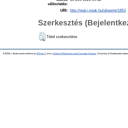
változtatás:
URI:
http://real-i.mtak.hu/id/eprint/1853
Szerkesztés (Bejelentk
Tétel szekesztése
A REAL-I alkalmazott szoftvere az
EPrints 3
, amit a
School of Electronics and Computer Science
, University of Southampton fejles