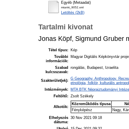
Egyéb (Metaadat)
mtanki_9052.xml
Letöltés (2kB)
Tartalmi kivonat
Jonas Köpf, Sigmund Gruber m
Tétel típus:
Kép
További
Magyar Digitális Képkönyvtár proje
információk:
Szabad
rongálás, Budapest, Izraelita
kulcsszavak:
G Geography. Anthropology. Recreat
Szakterület(ek):
etnológia, folklór, kulturális antropo
Intézmények:
MTA BTK Néprajztudományi Intéze
Feltöltő:
Zsolt Székely
Közreműködés típusa
Né
Alkotók:
Fényképész
Nagy, Kár
Elhelyezés
30 Nov 2021 09:18
dátuma:
Utolsó
15 Dec 2021 09:32