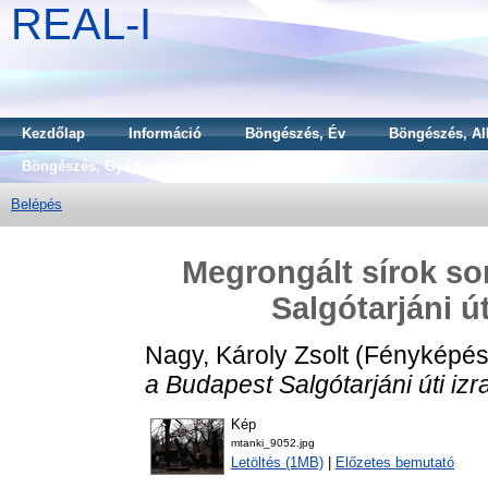
REAL-I
Kezdőlap
Információ
Böngészés, Év
Böngészés, Al
Böngészés, Gyűjtemény
Belépés
Megrongált sírok so
Salgótarjáni ú
Nagy, Károly Zsolt
(Fényképés
a Budapest Salgótarjáni úti izr
Kép
mtanki_9052.jpg
Letöltés (1MB)
|
Előzetes bemutató