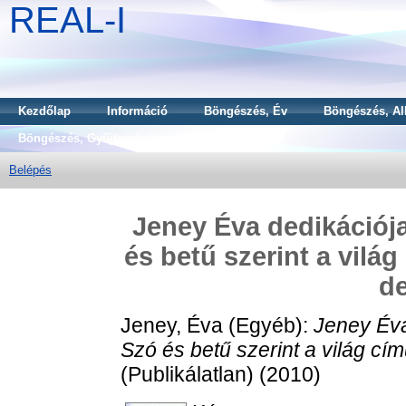
REAL-I
Kezdőlap
Információ
Böngészés, Év
Böngészés, Al
Böngészés, Gyűjtemény
Belépés
Jeney Éva dedikációj
és betű szerint a vilá
de
Jeney, Éva
(Egyéb):
Jeney Éva
Szó és betű szerint a világ cí
(Publikálatlan) (2010)