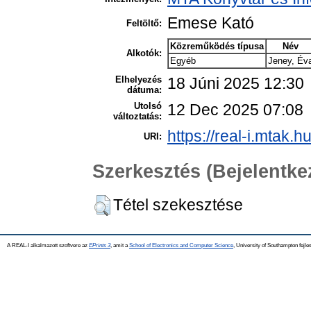
Emese Kató
Feltöltő:
Közreműködés típusa
Név
Alkotók:
Egyéb
Jeney, Év
Elhelyezés
18 Júni 2025 12:30
dátuma:
Utolsó
12 Dec 2025 07:08
változtatás:
https://real-i.mtak.h
URI:
Szerkesztés (Bejelentk
Tétel szekesztése
A REAL-I alkalmazott szoftvere az
EPrints 3
, amit a
School of Electronics and Computer Science
, University of Southampton fejles