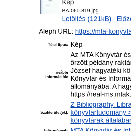
Kép
BA-060-819.jpg
Letöltés (121kB)
|
Előz
Aleph URL:
https://mta-konyvt
Kép
Tétel típus:
Az MTA Könyvtár és
őrzött példány raktá
József hagyatéki k
További
információk:
Könyvtár és Informá
állományába. A hagya
https://real-ms.mta
Z Bibliography. Libr
könyvtártudomány > 
Szakterület(ek):
könyvtárak általába
MTA Könyvtár és In
Intézmények: