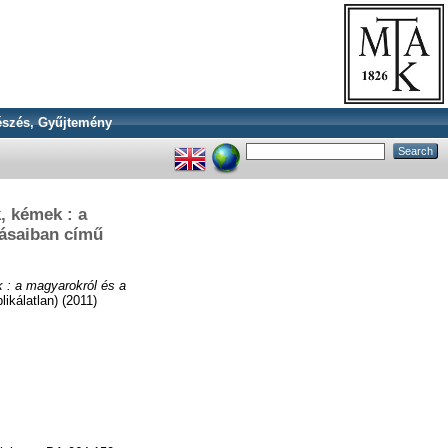
szés, Gyűjtemény
, kémek : a
rásaiban című
 : a magyarokról és a
likálatlan) (2011)