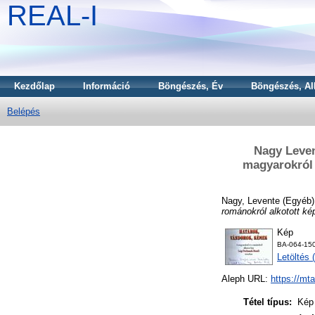
REAL-I
Kezdőlap
Információ
Böngészés, Év
Böngészés, Al
Belépés
Nagy Leven
magyarokról 
Nagy, Levente
(Egyéb)
románokról alkotott ké
Kép
BA-064-150
Letöltés 
Aleph URL:
https://mt
Tétel típus:
Kép