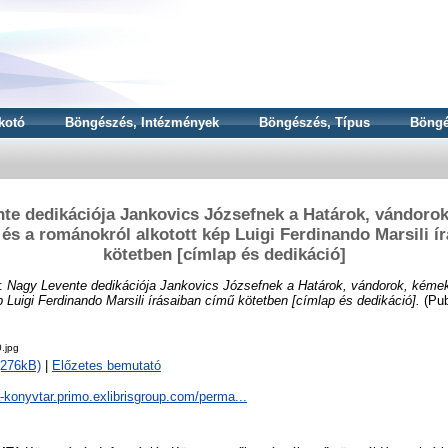
kotó
Böngészés, Intézmények
Böngészés, Típus
Böngé
te dedikációja Jankovics Józsefnek a Határok, vándorok
és a románokról alkotott kép Luigi Ferdinando Marsili í
kötetben [címlap és dedikáció]
:
Nagy Levente dedikációja Jankovics Józsefnek a Határok, vándorok, kémek
p Luigi Ferdinando Marsili írásaiban című kötetben [címlap és dedikáció].
(Pub
.jpg
(276kB)
|
Előzetes bemutató
a-konyvtar.primo.exlibrisgroup.com/perma...