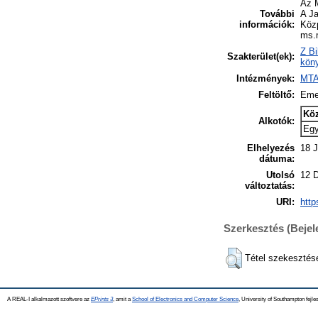
Az M
További
A Ja
információk:
Közp
ms.
Z Bi
Szakterület(ek):
köny
Intézmények:
MTA
Feltöltő:
Eme
Kö
Alkotók:
Eg
Elhelyezés
18 J
dátuma:
Utolsó
12 
változtatás:
URI:
http
Szerkesztés (Beje
Tétel szekesztés
A REAL-I alkalmazott szoftvere az
EPrints 3
, amit a
School of Electronics and Computer Science
, University of Southampton fejles