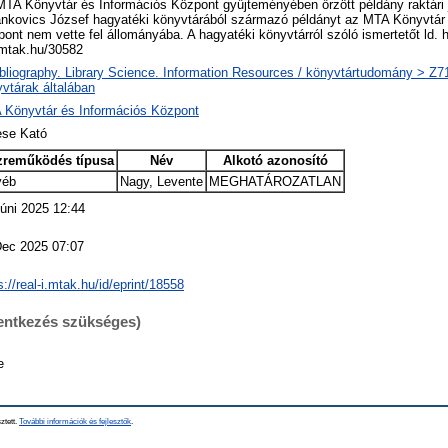
TA Könyvtár és Információs Központ gyűjteményében őrzött példány raktári 
nkovics József hagyatéki könyvtárából származó példányt az MTA Könyvtár 
ont nem vette fel állományába. A hagyatéki könyvtárról szóló ismertetőt ld. ht
mtak.hu/30582
bliography. Library Science. Information Resources / könyvtártudomány > Z719
vtárak általában
 Könyvtár és Információs Központ
se Kató
zreműködés típusa
Név
Alkotó azonosító
yéb
Nagy, Levente
MEGHATÁROZATLAN
úni 2025 12:44
Dec 2025 07:07
s://real-i.mtak.hu/id/eprint/18558
lentkezés szükséges)
e
ztett.
További információk és fejlesztők
.