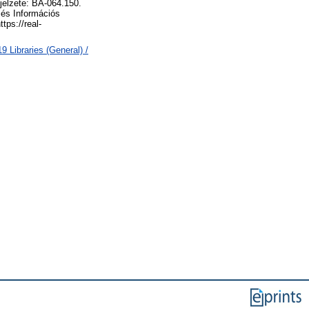
jelzete: BA-064.150.
és Információs
tps://real-
 Libraries (General) /