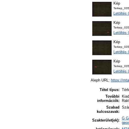
Kép
Terkep_03
Letöltés
Kép
Terkep_03
Letöltés
Kép
Terkep_03
Letöltés
Kép
Terkep_03
Letöltés
Aleph URL:
https://mt
Tétel típus:
Tér
További
Kiad
információk:
Rakt
Szabad
Szán
kulcsszavak:
G Ge
Szakterület(ek):
geog