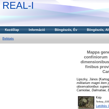
REAL-I
Kezdőlap
Információ
Böngészés, Év
Böngészés, Al
Belépés
Mappa gene
confiniorum 
dimensionibus,
finibus prov
Car
Lipszky, János
(Kartog
militarium magni item 
observationibus superst
Carniolae, Dalmatiae, 
Kép
Terkep_035
Letöltés