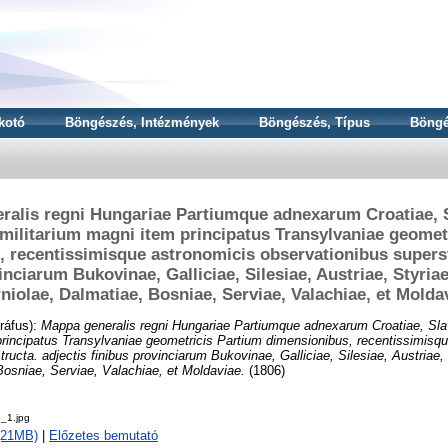
kotó
Böngészés, Intézmények
Böngészés, Típus
Böngé
ralis regni Hungariae Partiumque adnexarum Croatiae, S
militarium magni item principatus Transylvaniae geomet
 recentissimisque astronomicis observationibus superst
inciarum Bukovinae, Galliciae, Silesiae, Austriae, Styriae
niolae, Dalmatiae, Bosniae, Serviae, Valachiae, et Molda
ráfus):
Mappa generalis regni Hungariae Partiumque adnexarum Croatiae, Sla
principatus Transylvaniae geometricis Partium dimensionibus, recentissimisq
ructa. adjectis finibus provinciarum Bukovinae, Galliciae, Silesiae, Austriae, 
Bosniae, Serviae, Valachiae, et Moldaviae.
(1806)
_1.jpg
 (21MB)
|
Előzetes bemutató