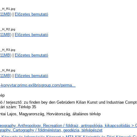
5_H_R1.jpg
 (11MB)
|
Előzetes bemutató
5_H_R2.jpg
 (11MB)
|
Előzetes bemutató
5_H_R3.jpg
 (11MB)
|
Előzetes bemutató
5_H_R4.jpg
 (11MB)
|
Előzetes bemutató
a-konyvtar.primo.exlibrisgroup.com/perma...
kép
ó / terjesztő: zu finden bey den Gebrüdern Kilian Kunst und Industriae Compt
ári szám: Térkép 35
tai Lajos, Magyarország, Horvátország, általános térkép
ography. Anthropology. Recreation / földrajz, antropológia, kikapcsolódás >
raphy. Cartography / földméréstan, geodézia, térképészet