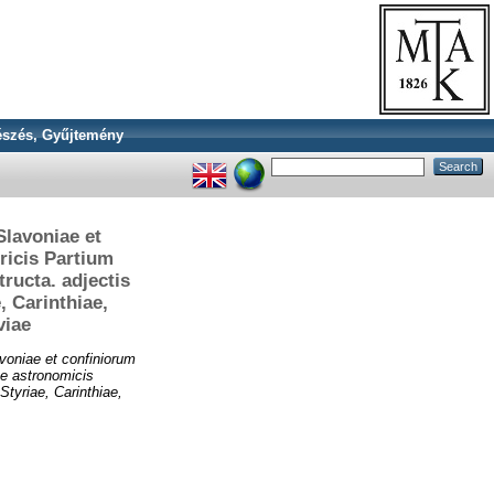
szés, Gyűjtemény
lavoniae et
ricis Partium
ructa. adjectis
, Carinthiae,
viae
voniae et confiniorum
ue astronomicis
Styriae, Carinthiae,