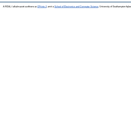
A REAL-I alkalmazott szoftvere az
EPrints 3
, amit a
School of Electronics and Computer Science
, University of Southampton fejles