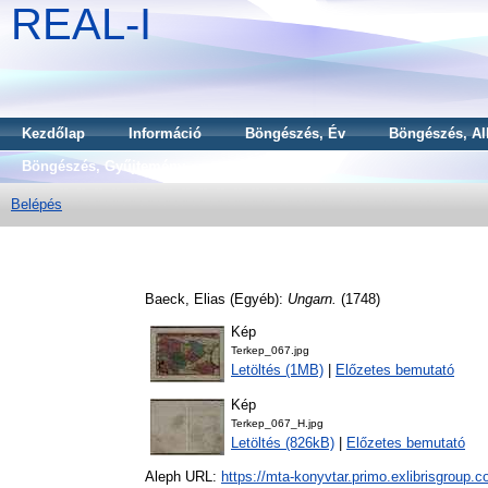
REAL-I
Kezdőlap
Információ
Böngészés, Év
Böngészés, Al
Böngészés, Gyűjtemény
Belépés
Baeck, Elias
(Egyéb):
Ungarn.
(1748)
Kép
Terkep_067.jpg
Letöltés (1MB)
|
Előzetes bemutató
Kép
Terkep_067_H.jpg
Letöltés (826kB)
|
Előzetes bemutató
Aleph URL:
https://mta-konyvtar.primo.exlibrisgroup.