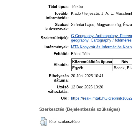
Tétel típus:
Térkép
További
Kiadó / terjesztő: J. A. E. Masche
információk:
Szabad
Szántai Lajos, Magyarország, Észak
kulcsszavak:
G Geography. Anthropology. Recreat
Szakterület(ek):
geography. Cartography / földmérés
Intézmények:
MTA Könyvtár és Információs Közp
Feltöltő:
Bálint Tóth
Közreműködés típusa
Név
Alkotók:
Egyéb
Baeck, Eli
Elhelyezés
20 Júni 2025 10:41
dátuma:
Utolsó
12 Dec 2025 10:20
változtatás:
URI:
https://real-i.mtak.hu/id/eprint/1862
Szerkesztés (Bejelentkezés szükséges)
Tétel szekesztése