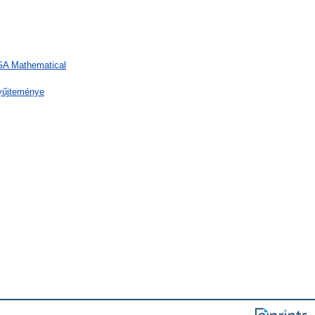
 GA Mathematical
yűjteménye