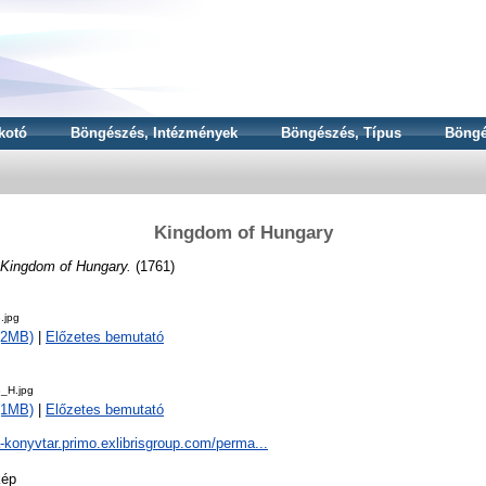
kotó
Böngészés, Intézmények
Böngészés, Típus
Böngé
Kingdom of Hungary
Kingdom of Hungary.
(1761)
.jpg
 (2MB)
|
Előzetes bemutató
_H.jpg
 (1MB)
|
Előzetes bemutató
a-konyvtar.primo.exlibrisgroup.com/perma...
kép