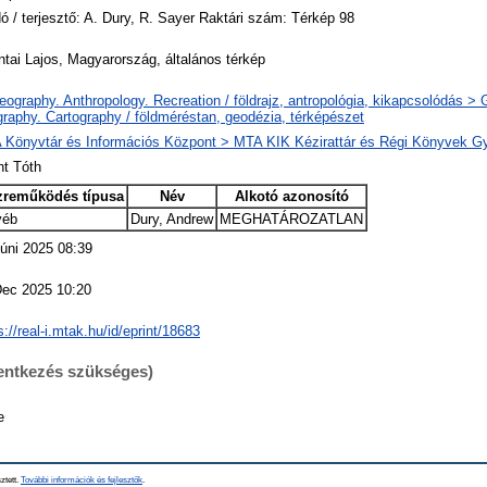
ó / terjesztő: A. Dury, R. Sayer Raktári szám: Térkép 98
tai Lajos, Magyarország, általános térkép
ography. Anthropology. Recreation / földrajz, antropológia, kikapcsolódás >
raphy. Cartography / földméréstan, geodézia, térképészet
 Könyvtár és Információs Központ > MTA KIK Kézirattár és Régi Könyvek G
nt Tóth
zreműködés típusa
Név
Alkotó azonosító
yéb
Dury, Andrew
MEGHATÁROZATLAN
úni 2025 08:39
Dec 2025 10:20
s://real-i.mtak.hu/id/eprint/18683
lentkezés szükséges)
e
ztett.
További információk és fejlesztők
.