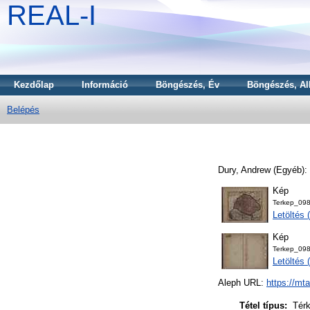
REAL-I
Kezdőlap
Információ
Böngészés, Év
Böngészés, Al
Belépés
Dury, Andrew
(Egyéb):
Kép
Terkep_098
Letöltés
Kép
Terkep_098
Letöltés
Aleph URL:
https://mt
Tétel típus:
Tér