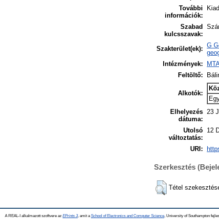
További
Kiad
információk:
Szabad
Szán
kulcsszavak:
G Ge
Szakterület(ek):
geog
Intézmények:
MTA
Feltöltő:
Báli
Kö
Alkotók:
Eg
Elhelyezés
23 J
dátuma:
Utolsó
12 
változtatás:
URI:
http
Szerkesztés (Beje
Tétel szekesztés
A REAL-I alkalmazott szoftvere az
EPrints 3
, amit a
School of Electronics and Computer Science
, University of Southampton fejles