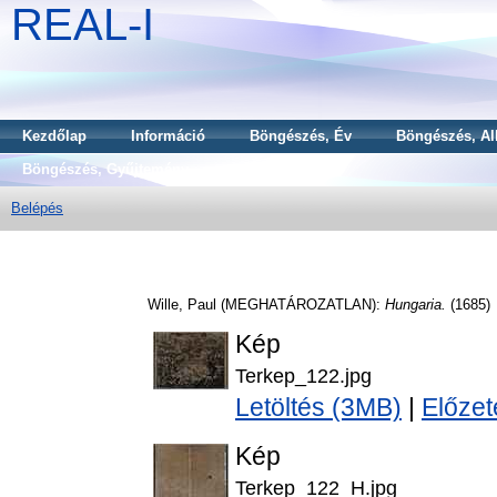
REAL-I
Kezdőlap
Információ
Böngészés, Év
Böngészés, Al
Böngészés, Gyűjtemény
Belépés
Wille, Paul
(MEGHATÁROZATLAN):
Hungaria.
(1685)
Kép
Terkep_122.jpg
Letöltés (3MB)
|
Előzet
Kép
Terkep_122_H.jpg