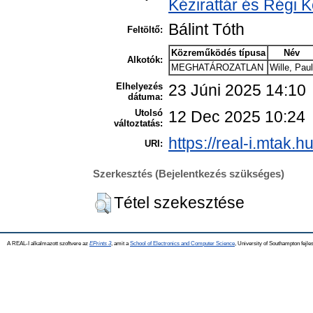
Kézirattár és Régi
Bálint Tóth
Feltöltő:
Közreműködés típusa
Név
Alkotók:
MEGHATÁROZATLAN
Wille, Paul
Elhelyezés
23 Júni 2025 14:10
dátuma:
Utolsó
12 Dec 2025 10:24
változtatás:
https://real-i.mtak.h
URI:
Szerkesztés (Bejelentkezés szükséges)
Tétel szekesztése
A REAL-I alkalmazott szoftvere az
EPrints 3
, amit a
School of Electronics and Computer Science
, University of Southampton fejles