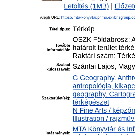
Letöltés (1MB)
|
Előzet
Aleph URL:
https://mta-konyvtar.primo.exlibrisgroup.
Térkép
Tétel típus:
OSZK Földabrosz: A 
További
határolt terület tér
információk:
Raktári szám: Térk
Szabad
Szántai Lajos, Magy
kulcsszavak:
G Geography. Anthro
antropológia, kikap
geography. Cartogra
Szakterület(ek):
térképészet
N Fine Arts / képz
Illustration / rajzmű
MTA Könyvtár és In
Intézmények: