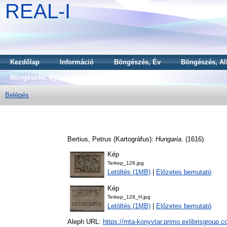
REAL-I
Kezdőlap
Információ
Böngészés, Év
Böngészés, Al
Böngészés, Gyűjtemény
Belépés
Bertius, Petrus
(Kartográfus):
Hungaria.
(1616)
Kép
Terkep_128.jpg
Letöltés (1MB)
|
Előzetes bemutató
Kép
Terkep_128_H.jpg
Letöltés (1MB)
|
Előzetes bemutató
Aleph URL:
https://mta-konyvtar.primo.exlibrisgroup.