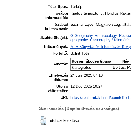
Tétel típus:
Térkép
További
Kiadó / terjesztő: J. Hondius Raktá
információk:
Szabad
Szántai Lajos, Magyarország, által
kulcsszavak:
G Geography. Anthropology. Recreat
Szakterület(ek):
geography. Cartography / földmérés
Intézmények:
MTA Könyvtár és Információs Közp
Feltöltő:
Bálint Tóth
Közreműködés típusa
Név
Alkotók:
Kartográfus
Bertius, P
Elhelyezés
24 Júni 2025 07:13
dátuma:
Utolsó
12 Dec 2025 10:27
változtatás:
URI:
https://real-i.mtak.hu/id/eprint/1871
Szerkesztés (Bejelentkezés szükséges)
Tétel szekesztése