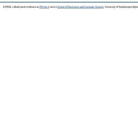
A REAL-I alkalmazott szoftvere az
EPrints 3
, amit a
School of Electronics and Computer Science
, University of Southampton fejles