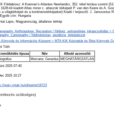
 Földabrosz: A Koeman’s Atlantes Neerlandici, 352. tétel leírása szerint (513
l 1628-tól kiadott Atlas minor c. atlaszok térképeit P. van den Keere és A. Go
 a világtérképet és a kontinenstérképeket) Kiadó / terjesztő: J. Janssonius 
 Egyéb cím: Hungaria
tai Lajos, Magyarország, általános térkép
ography. Anthropology. Recreation / földrajz, antropológia, kikapcsolódás >
raphy. Cartography / földméréstan, geodézia, térképészet
 Könyvtár és Információs Központ > MTA KIK Kézirattár és Régi Könyvek G
nt Tóth
zreműködés típusa
Név
Alkotó azonosító
tográfus
Mercator, Gerardus
MEGHATÁROZATLAN
úni 2025 07:40
Dec 2025 10:27
s://real-i.mtak.hu/id/eprint/18723
lentkezés szükséges)
e