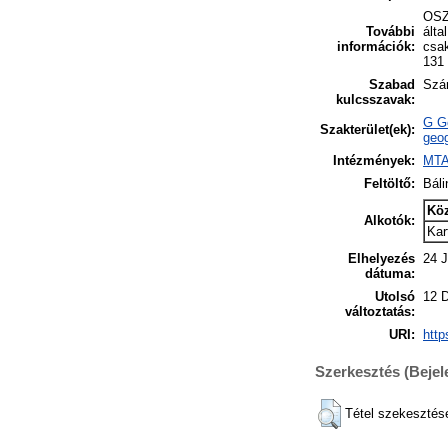
OSZK
További
álta
információk:
csak
131
Szabad
Szán
kulcsszavak:
G Ge
Szakterület(ek):
geog
Intézmények:
MTA
Feltöltő:
Báli
Kö
Alkotók:
Kar
Elhelyezés
24 J
dátuma:
Utolsó
12 
változtatás:
URI:
http
Szerkesztés (Beje
Tétel szekesztés