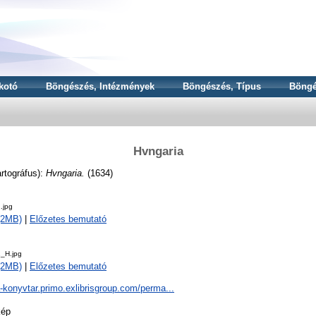
kotó
Böngészés, Intézmények
Böngészés, Típus
Böngé
Hvngaria
rtográfus):
Hvngaria.
(1634)
.jpg
 (2MB)
|
Előzetes bemutató
_H.jpg
 (2MB)
|
Előzetes bemutató
a-konyvtar.primo.exlibrisgroup.com/perma...
kép