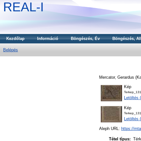
REAL-I
Kezdőlap
Információ
Böngészés, Év
Böngészés, Al
Belépés
Mercator, Gerardus
(Ka
Kép
Terkep_131
Letöltés
Kép
Terkep_131
Letöltés
Aleph URL:
https://mt
Tétel típus:
Tér