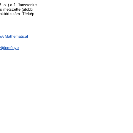
. ol.) a J. Janssonius
os metszette (utóbbi
Raktári szám: Térkép
 GA Mathematical
yűjteménye